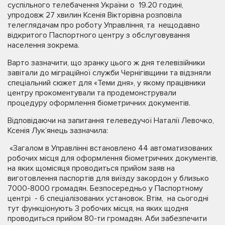
суспільного телебачення України о 19.20 годині,
упродовж 27 хвилин Ксенія Вікторівна розповіла
телеглядачам про роботу Управління, та нещодавно
відкритого Паспортного центру з обслуговування
населення зокрема.
Варто зазначити, що зранку цього ж дня телевізійники
завітали до міграційної служби Чернігівщини та відзняли
спеціальний сюжет для «Теми дня», у якому працівники
центру прокоментували та продемонстрували
процедуру оформлення біометричних документів.
Відповідаючи на запитання телеведучої Наталії Левочко,
Ксенія Лук’янець зазначила:
«Загалом в Управлінні встановлено 44 автоматизованих
робочих місця для оформлення біометричних документів,
на яких щомісяця проводиться прийом заяв на
виготовлення паспортів для виїзду закордон у близько
7000-8000 громадян. Безпосередньо у Паспортному
центрі - 6 спеціалізованих установок. Втім, на сьогодні
тут функціонують 3 робочих місця, на яких щодня
проводиться прийом 80-ти громадян. Аби забезпечити