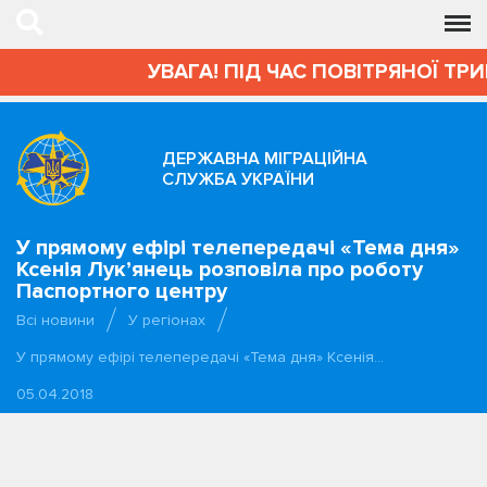
УВАГА! ПІД ЧАС ПОВІТРЯНОЇ ТРИ
ДЕРЖАВНА МІГРАЦІЙНА
СЛУЖБА УКРАЇНИ
У прямому ефірі телепередачі «Тема дня»
Ксенія Лук’янець розповіла про роботу
Паспортного центру
Всі новини
У регіонах
У прямому ефірі телепередачі «Тема дня» Ксенія…
05.04.2018