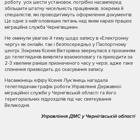
роботу усіх шести установок, потрібно насамперед
збільшити штатну чисельність працівників, зокрема й
спеціалістів, які проводитимуть оформлення документів.
Це одне з найголовніших питань над яким наразі працює
міграційна служба Чернігівщини».
Не оминули увагою й тему щодо запису в «Електронну
чергу» як онлайн, так і безпосередньо у Паспортному
центрі. Зокрема Ксенія Вікторівна звернулася з проханням
до телеглядачів виявляти взаємоповагу та приходити за
2-3 хвилини раніше призначеного часу у черзі, адже таке
спізнення призводить до скасування запису.
Насамкінець ефіру Ксенія Лук’янець нагадала
телеглядачам графік роботи Управління Державної
міграційної служби у Чернігівській області та його
територіальних підрозділів під час святкування
Великодня.
Управління ДМС у Чернігівській області