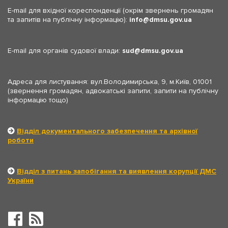
E-mail для вхідної кореспонденції (окрім звернень громадян
та запитів на публічну інформацію):
info
dmsu.gov.ua
E-mail для органів судової влади:
sud
dmsu.gov.ua
Адреса для листування: вул.Володимирська, 9, м.Київ, 01001
(звернення громадян, адвокатські запити, запити на публічну
інформацію тощо)
Відділ документального забезпечення та архівної
роботи
Відділ з питань запобігання та виявлення корупції ДМС
України