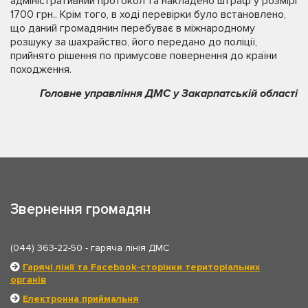
адміністративний протокол та накладено штраф у розмірі
1700 грн.. Крім того, в ході перевірки було встановлено,
що даний громадянин перебуває в міжнародному
розшуку за шахрайство, його передано до поліції,
прийнято рішення по примусове повернення до країни
походження.
Головне управління ДМС у Закарпатській області
Звернення громадян
(044) 363-22-50
- гаряча лінія ДМС
Гарячі лінії та Facebook-сторінки територіальних
органів
Електронна приймальня