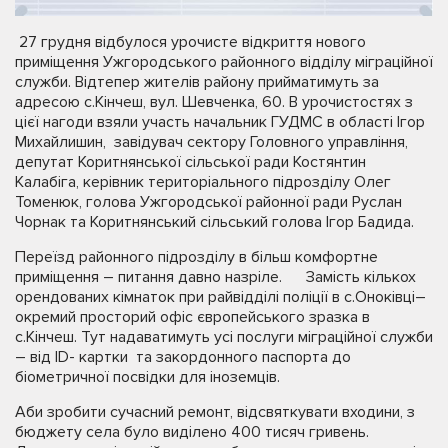
27 грудня відбулося урочисте відкриття нового
приміщення Ужгородського районного відділу міграційної
служби. Відтепер жителів району прийматимуть за
адресою с.Кінчеш, вул. Шевченка, 60. В урочистостях з
цієї нагоди взяли участь начальник ГУДМС в області Ігор
Михайлишин, завідувач сектору Головного управління,
депутат Коритнянської сільської ради Костянтин
Калабіга, керівник територіального підрозділу Олег
Томенюк, голова Ужгородської районної ради Руслан
Чорнак та Коритнянський сільський голова Ігор Бадида.
Переїзд районного підрозділу в більш комфортне
приміщення – питання давно назріле. Замість кількох
орендованих кімнаток при райвідділі поліції в с.Оноківці–
окремий просторий офіс європейського зразка в
с.Кінчеш. Тут надаватимуть усі послуги міграційної служби
– від ID- картки та закордонного паспорта до
біометричної посвідки для іноземців.
Аби зробити сучасний ремонт, відсвяткувати входини, з
бюджету села було виділено 400 тисяч гривень.