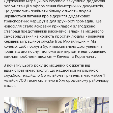
Державною міграційною службою закуплено додаткові
робочі станції з оформлення біометричних документів,
що дозволить приймати більшу кількість людей.
Вирішується питання про відкриття додаткових
транспортних маршрутів для зручності громадян. “Це
новосілля стало яскравим прикладом злагодженої
співпраці представників виконавчої влади та місцевого
самоврядування на користь простим людям, - зазначив
керівник міграційної служби Ігор Михайлишин. - Ми
хочемо, щоб послуги були максимально доступними, а
гроші від цих послуг допомагали вирішити інші соціально
важливі проблеми двох сіл – Кінчеш та Коритняни”.
З початку цього року до місцевих бюджетів від
адміністративних послуг, що надаються міграційною
службою, надійшло 55 мільйонів гривень, з них майже 1
мільйон 700 тисяч сплачено в Ужгородському районному
відділі.