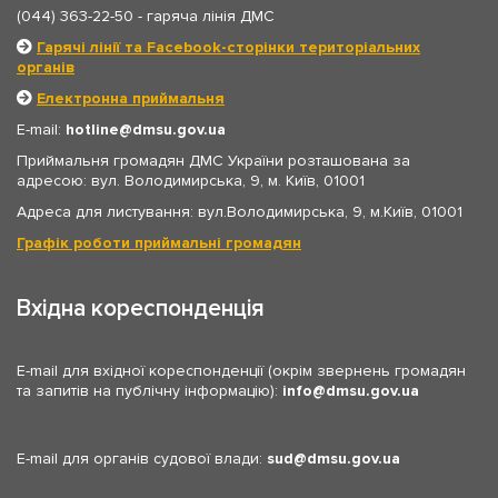
(044) 363-22-50
- гаряча лінія ДМС
Гарячі лінії та Facebook-сторінки територіальних
органів
Електронна приймальня
E-mail:
hotline
dmsu.gov.ua
Приймальня громадян ДМС України розташована за
адресою: вул. Володимирська, 9, м. Київ, 01001
Адреса для листування: вул.Володимирська, 9, м.Київ, 01001
Графік роботи приймальні громадян
Вхідна кореспонденція
E-mail для вхідної кореспонденції (окрім звернень громадян
та запитів на публічну інформацію):
info
dmsu.gov.ua
E-mail для органів судової влади:
sud
dmsu.gov.ua