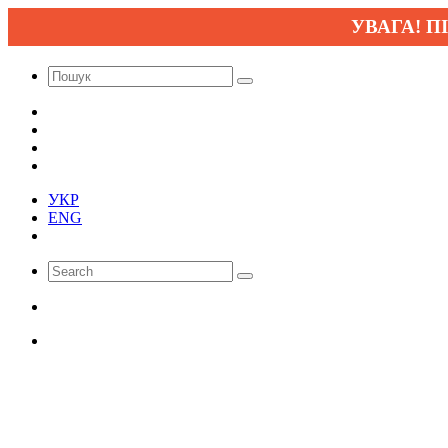
УВАГА! ПІД Ч
УКР
ENG