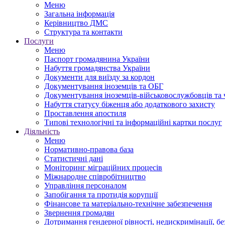
Меню
Загальна інформація
Керівництво ДМС
Структура та контакти
Послуги
Меню
Паспорт громадянина України
Набуття громадянства України
Документи для виїзду за кордон
Документування іноземців та ОБГ
Документування іноземців-військовослужбовців та ч
Набуття статусу біженця або додаткового захисту
Проставлення апостиля
Типові технологічні та інформаційні картки послуг
Діяльність
Меню
Нормативно-правова база
Статистичні дані
Моніторинг міграційних процесів
Міжнародне співробітництво
Управління персоналом
Запобігання та протидія корупції
Фінансове та матеріально-технічне забезпечення
Звернення громадян
Дотримання гендерної рівності, недискримінації, бе