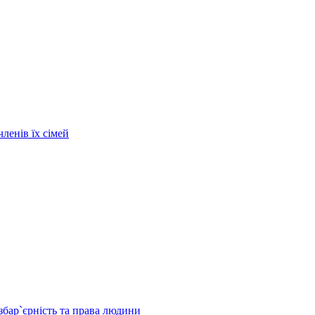
ленів їх сімей
збар`єрність та права людини