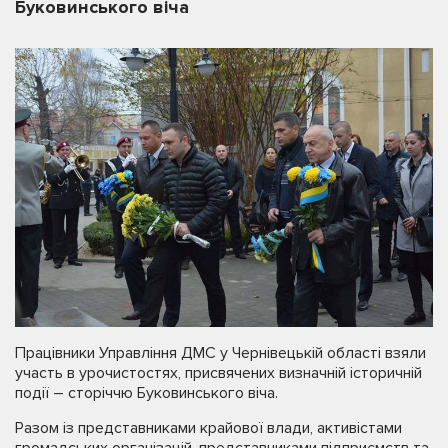
Буковинського віча
Працівники Управління ДМС у Чернівецькій області взяли
участь в урочистостях, присвячених визначній історичній
події – сторіччю Буковинського віча.
Разом із представниками крайової влади, активістами
громадських організацій, представниками підприємств та