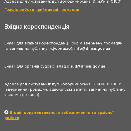
Адреса для листування: вул.Володимирська, 9, м.Київ, 01001
Графік роботи приймальні громадян
Вхідна кореспонденція
E-mail для вхідної кореспонденції (окрім звернень громадян
та запитів на публічну інформацію):
info
dmsu.gov.ua
E-mail для органів судової влади:
sud
dmsu.gov.ua
Адреса для листування: вул.Володимирська, 9, м.Київ, 01001
(звернення громадян, адвокатські запити, запити на публічну
інформацію тощо)
Відділ документального забезпечення та архівної
роботи