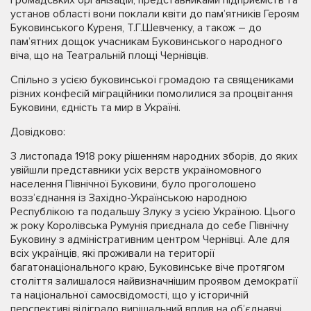
установ області вони поклали квіти до пам’ятників Героям
Буковинського Куреня, Т.Г.Шевченку, а також – до
пам’ятних дощок учасникам Буковинського народного
віча, що на Театральній площі Чернівців.
Спільно з усією буковинської громадою та священиками
різних конфесій міграційники помолилися за процвітання
Буковини, єдність та мир в Україні.
Довідково:
3 листопада 1918 року рішенням народних зборів, до яких
увійшли представники усіх верств україномовного
населення Північної Буковини, було проголошено
возз’єднання із Західно-Українською народною
Республікою та подальшу Злуку з усією Україною. Цього
ж року Королівська Румунія приєднала до себе Північну
Буковину з адміністративним центром Чернівці. Але для
всіх українців, які проживали на території
багатонаціонального краю, Буковинське віче протягом
століття залишалося найвизначнішим проявом демократії
та національної самосвідомості, що у історичній
перспективі відіграло вирішальний вплив на об’єднавчі