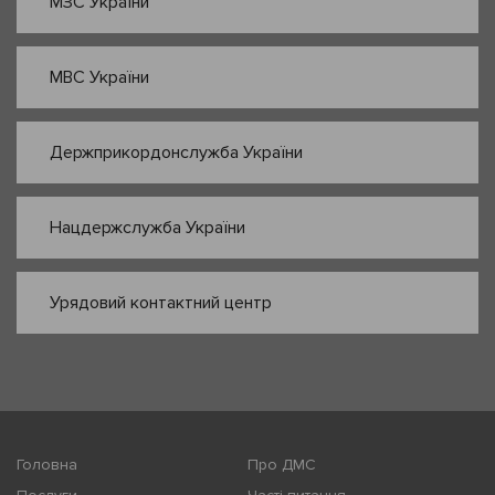
МЗС України
МВС України
Держприкордонслужба України
Нацдержслужба України
Урядовий контактний центр
Головна
Про ДМС