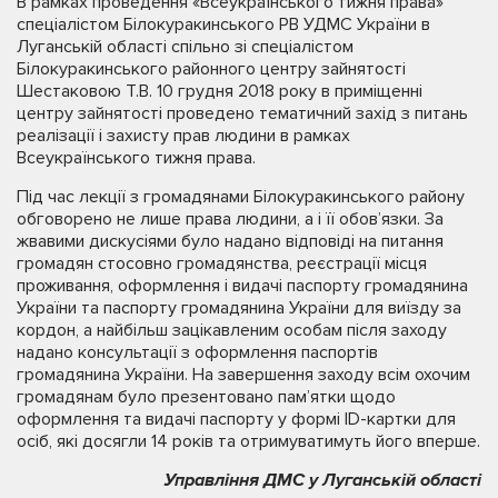
В рамках проведення «Всеукраїнського тижня права»
спеціалістом Білокуракинського РВ УДМС України в
Луганській області спільно зі спеціалістом
Білокуракинського районного центру зайнятості
Шестаковою Т.В. 10 грудня 2018 року в приміщенні
центру зайнятості проведено тематичний захід з питань
реалізації і захисту прав людини в рамках
Всеукраїнського тижня права.
Під час лекції з громадянами Білокуракинського району
обговорено не лише права людини, а і її обов’язки. За
жвавими дискусіями було надано відповіді на питання
громадян стосовно громадянства, реєстрації місця
проживання, оформлення і видачі паспорту громадянина
України та паспорту громадянина України для виїзду за
кордон, а найбільш зацікавленим особам після заходу
надано консультації з оформлення паспортів
громадянина України. На завершення заходу всім охочим
громадянам було презентовано пам’ятки щодо
оформлення та видачі паспорту у формі ID-картки для
осіб, які досягли 14 років та отримуватимуть його вперше.
Управління ДМС у Луганській області