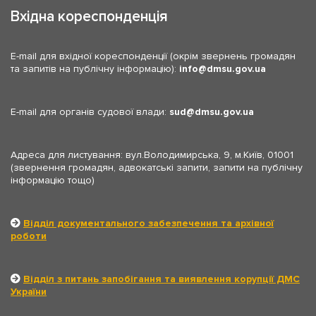
Вхідна кореспонденція
E-mail для вхідної кореспонденції (окрім звернень громадян
та запитів на публічну інформацію):
info
dmsu.gov.ua
E-mail для органів судової влади:
sud
dmsu.gov.ua
Адреса для листування: вул.Володимирська, 9, м.Київ, 01001
(звернення громадян, адвокатські запити, запити на публічну
інформацію тощо)
Відділ документального забезпечення та архівної
роботи
Відділ з питань запобігання та виявлення корупції ДМС
України