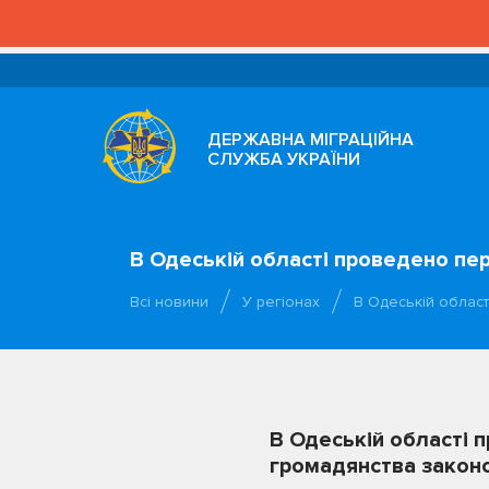
ДЕРЖАВНА МІГРАЦІЙНА
СЛУЖБА УКРАЇНИ
В Одеській області проведено пе
Всі новини
У регіонах
В Одеській облас
В Одеській області 
громадянства законод