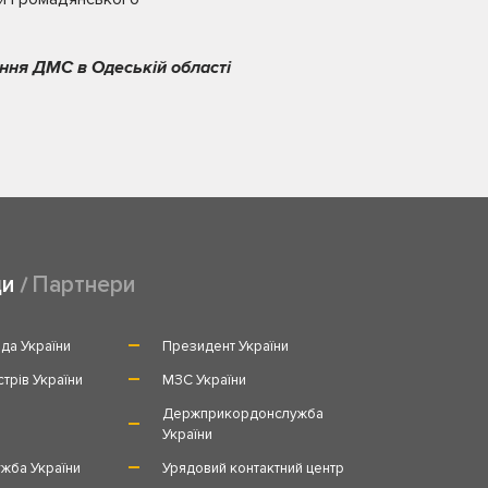
ння ДМС в Одеській області
ди
Партнери
да України
Президент України
стрів України
МЗС України
и
Держприкордонслужба
України
жба України
Урядовий контактний центр