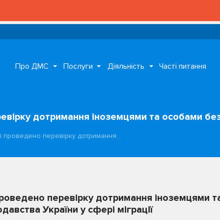
Про ДМС
Послуги
Діяльність
Часті питання
ревірку дотримання іноземцями та особами б
ті проведено перевірку дотримання…
проведено перевірку дотримання іноземцями т
авства України у сфері міграції