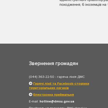
походження, 6 іноземців на 
Звернення громадян
(044) 363-22-50
- гаряча лінія ДМС
Гарячі лінії та Facebook-сторінки
територіальних органів
Електронна приймальня
E-mail:
hotline
dmsu.gov.ua