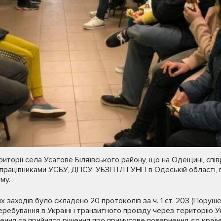
риторії села Усатове Біляївського району, що на Одещині, спі
з працівниками УСБУ, ДПСУ, УБЗПТЛ ГУНП в Одеській області, в
му.
 заходів було складено 20 протоколів за ч. 1 ст. 203 (Поруш
ребування в Україні і транзитного проїзду через територію У
шення та прийнято рішення про примусове повернення до краї