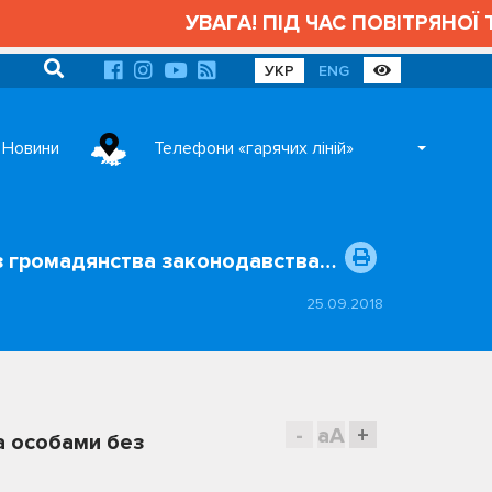
УВАГА! ПІД ЧАС ПОВІТРЯНОЇ ТР
УКР
ENG
Новини
Телефони «гарячих ліній»
ез громадянства законодавства…
25.09.2018
-
aA
+
а особами без