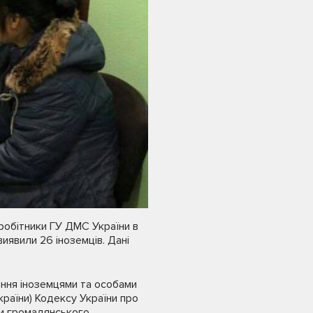
вробітники ГУ ДМС України в
иявили 26 іноземців. Дані
ення іноземцями та особами
країни) Кодексу України про
ни громадянського