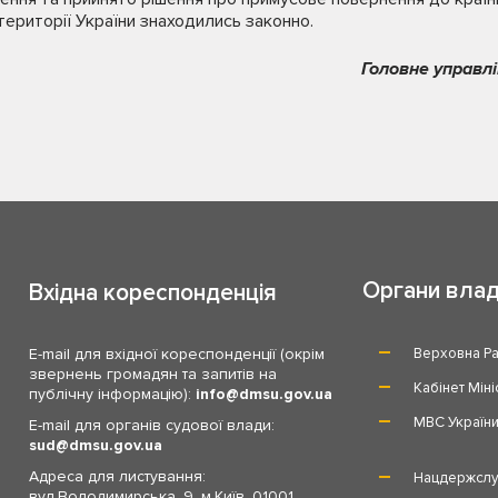
території України знаходились законно.
Головне управлі
Органи вла
Вхідна кореспонденція
E-mail для вхідної кореспонденції (окрім
Верховна Ра
звернень громадян та запитів на
Кабінет Міні
публічну інформацію):
info
dmsu.gov.ua
МВС Україн
E-mail для органів судової влади:
sud
dmsu.gov.ua
Адреса для листування:
Нацдержслу
вул.Володимирська, 9, м.Київ, 01001