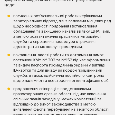
щодо:
посилення роз’яснювальної роботи керівниками
територіальних підрозділів із головами місцевих рад
щодо необхідності придбання і встановлення
обладнання та захищених каналів зв’язку ЦНАПами,
з метою розвантаження працівників міграційної
служби та спрощення процедури отримання
адміністративних послуг громадянам;
покращення якості роботи та дотримання вимог
постанови КМУ № 302 та №152 під час оформлення
та видачі паспорта громадянина України у вигляді
ID-картки та для виїзду за кордон працівниками
служби, а також здійснення постійного контролю
щодо належної та всесторонньої ідентифікації осіб;
продовження співпраці із представниками
правоохоронних органів області під час виконання
спільних планів заходів, у межах компетенції та
відповідно до вимог законодавства з метою
виявлення фактів перебування на території області
нелегальних мігрантів, незаконної легалізації