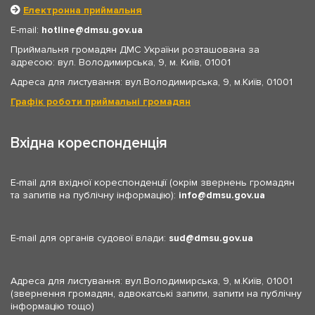
Електронна приймальня
E-mail:
hotline
dmsu.gov.ua
Приймальня громадян ДМС України розташована за
адресою: вул. Володимирська, 9, м. Київ, 01001
Адреса для листування: вул.Володимирська, 9, м.Київ, 01001
Графік роботи приймальні громадян
Вхідна кореспонденція
E-mail для вхідної кореспонденції (окрім звернень громадян
та запитів на публічну інформацію):
info
dmsu.gov.ua
E-mail для органів судової влади:
sud
dmsu.gov.ua
Адреса для листування: вул.Володимирська, 9, м.Київ, 01001
(звернення громадян, адвокатські запити, запити на публічну
інформацію тощо)