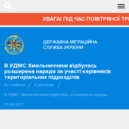
УВАГА! ПІД ЧАС ПОВІТРЯНОЇ ТР
ДЕРЖАВНА МІГРАЦІЙНА
СЛУЖБА УКРАЇНИ
В УДМС Хмельниччини відбулась
розширена нарада за участі керівників
територіальних підрозділів
Всі новини
У регіонах
В УДМС Хмельниччини відбулась розширена нарада…
21.06.2017