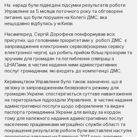
На нараді були підведені підсумки результатів роботи
Управління за 5 місяців поточного року та обговорені
питання, що були порушені на Колегії ДМС, яка
нещодавно відбулась у м.Києві.
Насамперед, Сергій Дорофеєв поінформував всіх
присутніх, що головними пріоритетами у роботі ДМС є
запровадження електронних сервісів(зокрема сервісу
електронної черги), що робить прийом більш прозорим та
зручним для громадян та поглиблення співпраці з
ЦНАПами, в частині надання ними адміністративних
послуг громадянам, які входять до компетенції ДМС.
Керівництвом Управління було також зазначено, що в
зв’язку із запровадженням безвізового режиму для
громадян України, спостерігається суттєве навантаження
на територіальні підрозділи Управління, в частині надання
адміністративної послуги щодо оформлення та видачі
паспорта громадянина України для виїзду за кордон,
тому для належного надання адміністративних послуг
населенню працівниками міграційної служби області та
покращення результатів роботи були виставлені наступні
пріоритетні завдання на II півріччя 2017 року, зокрема