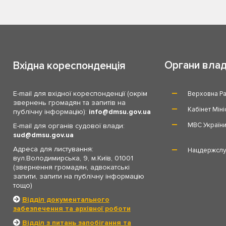
Органи вла
Вхідна кореспонденція
E-mail для вхідної кореспонденції (окрім
Верховна Ра
звернень громадян та запитів на
Кабінет Міні
публічну інформацію):
info
dmsu.gov.ua
МВС Україн
E-mail для органів судової влади:
sud
dmsu.gov.ua
Адреса для листування:
Нацдержслу
вул.Володимирська, 9, м.Київ, 01001
(звернення громадян, адвокатські
запити, запити на публічну інформацію
тощо)
Відділ документального
забезпечення та архівної роботи
Відділ з питань запобігання та