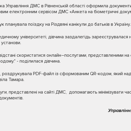
чка Управління ДМС в Рівненській області оформила документ
овим електронним сервісом ДМС «Анкета на біометричні доку
планувала поїздку на Різдвяні канікули до батьків в Україну.
ичному університеті, дівчина заздалегідь зареєструвалася на
 установи.
відстані скористатися онлайн–послугами, представленими на с
дому." - поділилася дівчина.
ні, роздрукувала PDF-файл із сформованим QR-кодом, який на
віла Тамара.
уги, представлені на сайті ДМС, допомагають мінімізувати час
окументів.
Управлінн