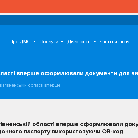
Про ДМС
Послуги
Діяльність
Часті питання
 області вперше оформлювали документи для в
в Рівненській області вперше…
Рівненській області вперше оформлювали док
донного паспорту використовуючи QR-код