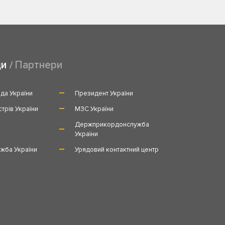
ди
Партнери
да України
Президент України
стрів України
МЗС України
и
Держприкордонслужба
України
жба України
Урядовий контактний центр