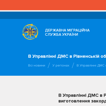
ДЕРЖАВНА МІГРАЦІЙНА
СЛУЖБА УКРАЇНИ
В Управлінні ДМС в Рівненській
Всі новини
У регіонах
В Управлінні ДМС 
В Управлінні ДМС в 
виготовлення закор