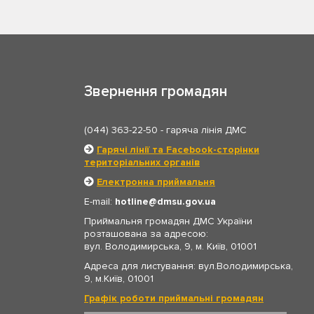
Звернення громадян
(044) 363-22-50
- гаряча лінія ДМС
Гарячі лінії та Facebook-сторінки
територіальних органів
Електронна приймальня
E-mail:
hotline
dmsu.gov.ua
Приймальня громадян ДМС України
розташована за адресою:
вул. Володимирська, 9, м. Київ, 01001
Адреса для листування: вул.Володимирська,
9, м.Київ, 01001
Графік роботи приймальні громадян