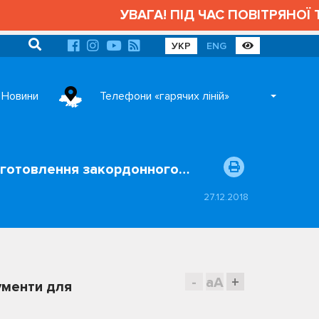
УВАГА! ПІД ЧАС ПОВІТРЯНОЇ Т
УКР
ENG
Новини
Телефони «гарячих ліній»
иготовлення закордонного…
27.12.2018
-
aA
+
ументи для