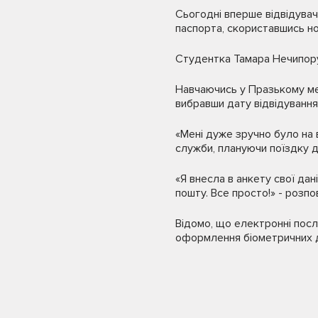
Сьогодні вперше відвідува
паспорта, скориставшись н
Студентка Тамара Нечипорук 
Навчаючись у Празькому мед
вибравши дату відвідування
«Мені дуже зручно було на 
служби, плануючи поїздку до
«Я внесла в анкету свої да
пошту. Все просто!» - розпо
Відомо, що електронні посл
оформлення біометричних д