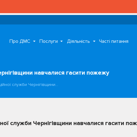
Про ДМС
Послуги
Діяльність
Часті питання
Чернігівщини навчалися гасити пожежу
аційної служби Чернігівщини…
ійної служби Чернігівщини навчалися гасити по