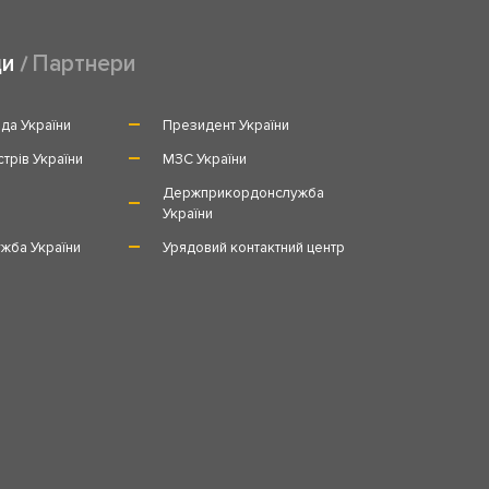
ди
Партнери
да України
Президент України
стрів України
МЗС України
и
Держприкордонслужба
України
жба України
Урядовий контактний центр