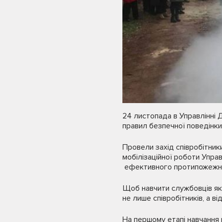
24 листопада в Управлінні Д
правил безпечної поведінки 
Провели захід співробітник
мобілізаційної роботи Упра
ефективного протипожежног
Щоб навчити службовців як 
не лише співробітників, а 
На першому етапі навчання