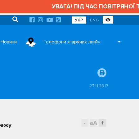
УВАГА! ПІД ЧАС ПОВІТРЯНОЇ ТР
УКР
ENG
Новини
Телефони «гарячих ліній»
27.11.2017
-
aA
+
жежу