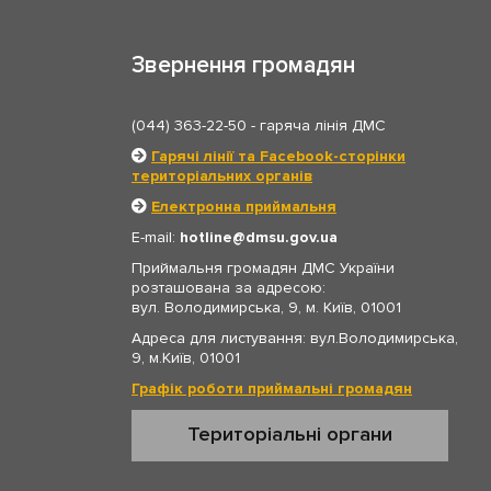
Звернення громадян
(044) 363-22-50
- гаряча лінія ДМС
Гарячі лінії та Facebook-сторінки
територіальних органів
Електронна приймальня
E-mail:
hotline
dmsu.gov.ua
Приймальня громадян ДМС України
розташована за адресою:
вул. Володимирська, 9, м. Київ, 01001
Адреса для листування: вул.Володимирська,
9, м.Київ, 01001
Графік роботи приймальні громадян
Територіальні органи