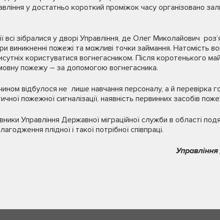
равління у достатньо короткий проміжок часу організовано за
.
ії всі зібралися у дворі Управління, де Олег Миколайович роз
и виникненні пожежі та можливі точки займання. Натомість 
исутніх користуватися вогнегасником. Після коротенького ма
умовну пожежу – за допомогою вогнегасника.
чином відбулося не лише навчання персоналу, а й перевірка го
ичної пожежної сигналізації, наявність первинних засобів пожеж
вники Управління Державної міграційної служби в області под
годження плідної і такої потрібної співпраці.
Управління 