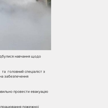
відбулися навчання щодо
 та головний спеціаліст з
 на забезпечення
равильно провести евакуацію
 спрацювання пожежної