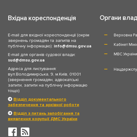
Органи вла
Вхідна кореспонденція
E-mail для вхідної кореспонденції (окрім
Верховна Ра
звернень громадян та запитів на
Кабінет Міні
публічну інформацію):
info
dmsu.gov.ua
МВС Україн
E-mail для органів судової влади:
sud
dmsu.gov.ua
Адреса для листування:
Нацдержслу
вул.Володимирська, 9, м.Київ, 01001
(звернення громадян, адвокатські
запити, запити на публічну інформацію
тощо)
Відділ документального
забезпечення та архівної роботи
Відділ з питань запобігання та
виявлення корупції ДМС України