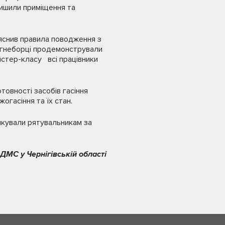
лишили приміщення та
’яснив правила поводження з
вогнеборці продемонстрували
йстер-класу всі працівники
товності засобів гасіння
огасіння та їх стан.
якували рятувальникам за
ДМС у Чернігівській області