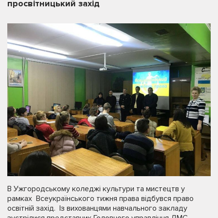
просвітницький захід
В Ужгородському коледжі культури та мистецтв у
рамках Всеукраїнського тижня права відбувся право
освітній захід. Із вихованцями навчального закладу
зустрілися представник Головного управління ДМС