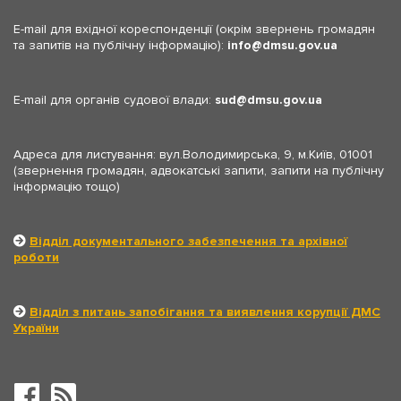
E-mail для вхідної кореспонденції (окрім звернень громадян
та запитів на публічну інформацію):
info
dmsu.gov.ua
E-mail для органів судової влади:
sud
dmsu.gov.ua
Адреса для листування: вул.Володимирська, 9, м.Київ, 01001
(звернення громадян, адвокатські запити, запити на публічну
інформацію тощо)
Відділ документального забезпечення та архівної
роботи
Відділ з питань запобігання та виявлення корупції ДМС
України