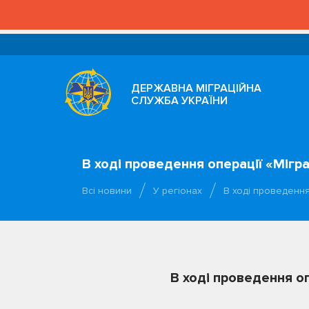
ДЕРЖАВНА МІГРАЦІЙНА
СЛУЖБА УКРАЇНИ
В ході проведення операції «Мігр
Всі новини
У регіонах
В ході проведення
В ході проведення о