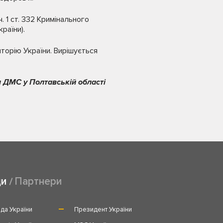
 1 ст. 332 Кримінального
раїни).
торію України. Вирішується
 ДМС у Полтавській області
ди
Партнери
да України
Президент України