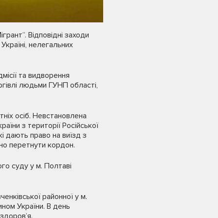
грант”. Відповідні заходи
Україні, нелегальних
дмісії та видворення
оргівлі людьми ГУНП області,
тніх осіб. Невстановлена
їни з території Російської
кі дають право на виїзд з
ьно перетнути кордон.
о суду у м. Полтаві
енківської районної у м.
ином України. В день
 здоров’я.