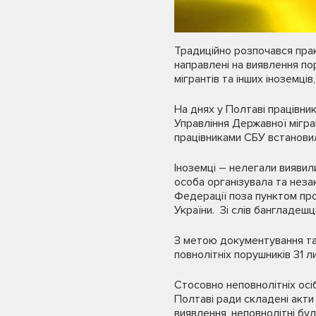
Традиційно розпочався прак
направлені на виявлення по
мігрантів та інших іноземці
На днях у Полтаві працівник
Управління Державної міграц
працівниками СБУ встановил
Іноземці – нелегали виявил
особа організувала та нез
Федерації поза пунктом проп
України. Зі слів бангладеш
З метою документування та
повнолітніх порушників 31 
Стосовно неповнолітніх осі
Полтаві ради складені акти 
виявлення, неповнолітні бу