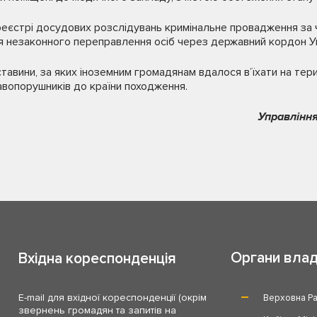
єстрі досудових розслідувань кримінальне провадження за ч.
ія незаконного переправлення осіб через державний кордон Ук
авини, за яких іноземним громадянам вдалося в’їхати на тери
авопорушників до країни походження.
Управління
Органи вла
Вхідна кореспонденція
E-mail для вхідної кореспонденції (окрім
Верховна Ра
звернень громадян та запитів на