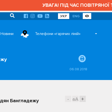
УВАГА! ПІД ЧАС ПОВІТРЯНОЇ ТР
УКР
ENG
Новини
Телефони «гарячих ліній»
ежу
06.08.2018
-
aA
+
мадян Бангладежу