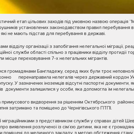
тичний етап цільових заходів під умовною назвою операція “Мі
рушників установлених законодавством правил перебування в 
в, які не мають підстав для перебування в державі.
ами відділу організації з запобігання нелегальної міграції, реа
ійної служби області спільно з працівники відділу протидії т
и місце переховування 7-х нелегальних мігрантів.
ися громадянами Бангладежу, серед яких були троє неповнолі
аконно перенаправила нелегалів через державний кордон Укра
уску. У зазначених іноземців відсутні паспортні документи, я
ців документи залишилися у особи, яка допомогла їм нелегал
 примусового видворення за рішенням Октябрського районног
липня затримано та поміщено до Чернігівського ПТПІ.
б міграційниками з представником служби у справах дітей Шевч
про виявлення розлученої із сім’єю дитини, яка не є громадян
ли поміщені до медичного закладу, з метою обстеження стану