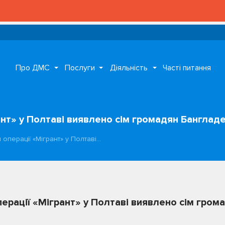
Про ДМС
Послуги
Діяльність
Часті питання
ант» у Полтаві виявлено сім громадян Банглад
 операції «Мігрант» у Полтаві…
перації «Мігрант» у Полтаві виявлено сім гро