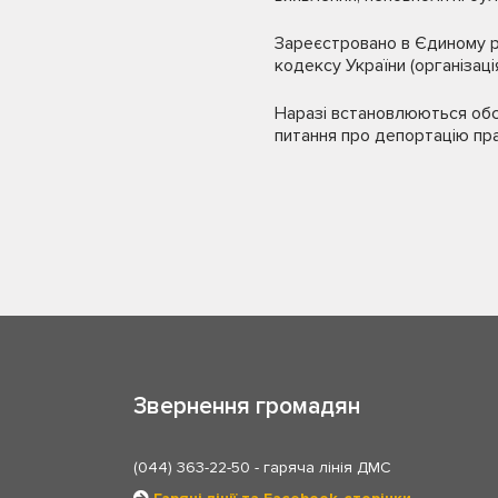
Зареєстровано в Єдиному ре
кодексу України (організац
Наразі встановлюються обст
питання про депортацію пр
Звернення громадян
(044) 363-22-50
- гаряча лінія ДМС