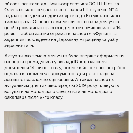
області завітали до Нижньосірогозької ЗОШ І-ІІІ ст. та
Олешківської спеціалізованої школи І-ІІІ ступенів № 4
задля проведення відритих уроків до Всеукраїнського
тижня права. Основні теми, які висвітлювали для учнів –
це «Я громадянин правової держави», «Виповнилося 14
років – зобов’язаний отримати паспорт», «Функції та
задачі, які покладено на Державну міграційну службу
України» та ін.
Актуальною темою для учнів було вперше оформлення
паспорта громадянина у вигляді ID-картки після
досягнення 14-річного віку, оскільки його копію потрібно
подавати в комплекті документів для реєстрації на
зовнішнє незалежне оцінювання. А також паспорт є
актуальним для тих школярів, які 2019 року планують
вступати на молодшого спеціаліста чи молодшого
бакалавра після 9-го класу.