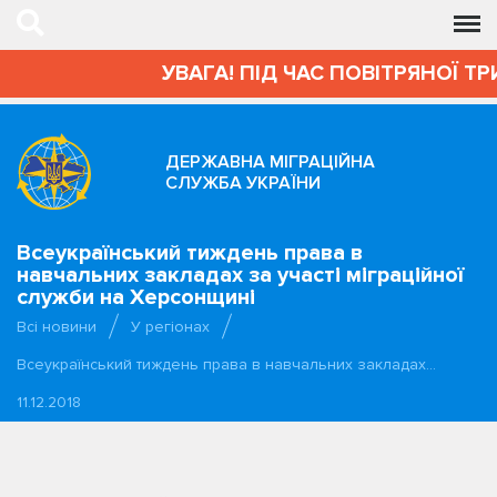
УВАГА! ПІД ЧАС ПОВІТРЯНОЇ ТРИ
ДЕРЖАВНА МІГРАЦІЙНА
СЛУЖБА УКРАЇНИ
Всеукраїнський тиждень права в
навчальних закладах за участі міграційної
служби на Херсонщині
Всі новини
У регіонах
Всеукраїнський тиждень права в навчальних закладах…
11.12.2018