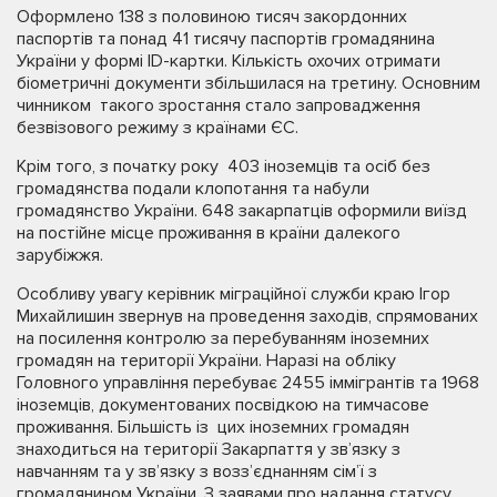
Оформлено 138 з половиною тисяч закордонних
паспортів та понад 41 тисячу паспортів громадянина
України у формі ID-картки. Кількість охочих отримати
біометричні документи збільшилася на третину. Основним
чинником такого зростання стало запровадження
безвізового режиму з країнами ЄС.
Крім того, з початку року 403 іноземців та осіб без
громадянства подали клопотання та набули
громадянство України. 648 закарпатців оформили виїзд
на постійне місце проживання в країни далекого
зарубіжжя.
Особливу увагу керівник міграційної служби краю Ігор
Михайлишин звернув на проведення заходів, спрямованих
на посилення контролю за перебуванням іноземних
громадян на території України. Наразі на обліку
Головного управління перебуває 2455 іммігрантів та 1968
іноземців, документованих посвідкою на тимчасове
проживання. Більшість із цих іноземних громадян
знаходиться на території Закарпаття у зв’язку з
навчанням та у зв’язку з возз’єднанням сім’ї з
громадянином України. З заявами про надання статусу