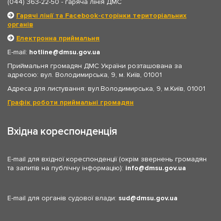
(044) 363-22-50
- гаряча лінія ДМС
Гарячі лінії та Facebook-сторінки територіальних
органів
Електронна приймальня
E-mail:
hotline
dmsu.gov.ua
Приймальня громадян ДМС України розташована за
адресою: вул. Володимирська, 9, м. Київ, 01001
Адреса для листування: вул.Володимирська, 9, м.Київ, 01001
Графік роботи приймальні громадян
Вхідна кореспонденція
E-mail для вхідної кореспонденції (окрім звернень громадян
та запитів на публічну інформацію):
info
dmsu.gov.ua
E-mail для органів судової влади:
sud
dmsu.gov.ua