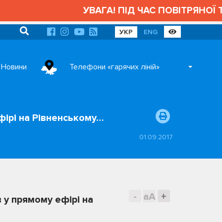
УВАГА! ПІД ЧАС ПОВІТРЯНОЇ Т
УКР
ENG
Новини
Телефони «гарячих ліній»
фірі на Рівненському…
01.09.2017
-
aA
+
 у прямому ефірі на