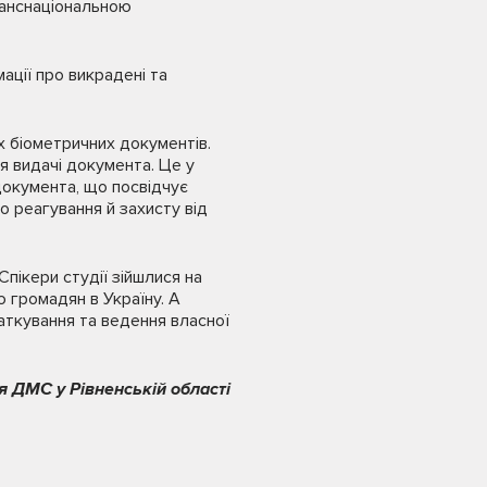
ранснаціональною
ції про викрадені та
х біометричних документів.
я видачі документа. Це у
документа, що посвідчує
о реагування й захисту від
Спікери студії зійшлися на
 громадян в Україну. А
аткування та ведення власної
я ДМС у Рівненській області