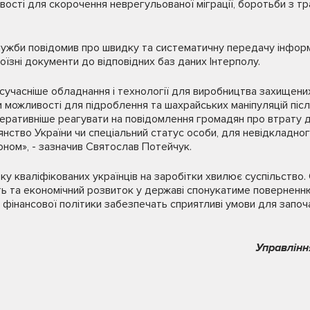
ості для скорочення неврегульованої міграції, боротьби з т
ужби повідомив про швидку та систематичну передачу інформа
роїзні документи до відповідних баз даних Інтерполу.
сучасніше обладнання і технології для виробництва захищени
и можливості для підроблення та шахрайських маніпуляцій післ
еративніше реагувати на повідомлення громадян про втрату 
нство України чи спеціальний статус особи, для невідкладног
доном», - зазначив Святослав Потейчук.
у кваліфікованих українців на заробітки хвилює суспільство. 
сть та економічний розвиток у державі спонукатиме поверненню
фінансової політики забезпечать сприятливі умови для започ
Управлінн