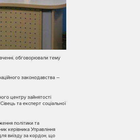
аченні, обговорювали тему
граційного законодавства –
ного центру зайнятості
 Сівець та експерт соціальної
ження політики та
ник керівника Управління
ля виїзду за кордон, що