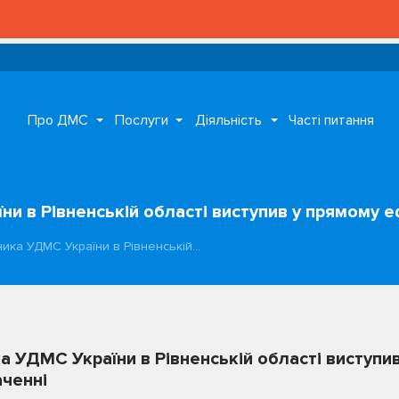
Про ДМС
Послуги
Діяльність
Часті питання
и в Рівненській області виступив у прямому е
ика УДМС України в Рівненській…
а УДМС України в Рівненській області виступив
ченні