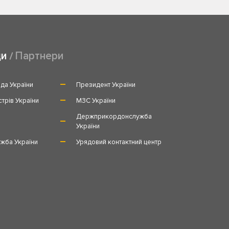
ди
Партнери
да України
Президент України
стрів України
МЗС України
и
Держприкордонслужба
України
жба України
Урядовий контактний центр