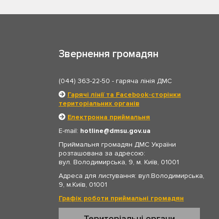
Звернення громадян
(044) 363-22-50
- гаряча лінія ДМС
Гарячі лінії та Facebook-сторінки
територіальних органів
Електронна приймальня
E-mail:
hotline
dmsu.gov.ua
Приймальня громадян ДМС України
розташована за адресою:
вул. Володимирська, 9, м. Київ, 01001
Адреса для листування: вул.Володимирська,
9, м.Київ, 01001
Графік роботи приймальні громадян
Територіальні органи