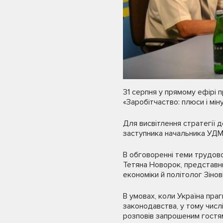
31 серпня у прямому ефірі 
«Заробітчаство: плюси і міну
Для висвітлення стратегії д
заступника начальника УДМС
В обговоренні теми трудово
Тетяна Новорок, представник
економіки й політолог Зінов
В умовах, коли Україна пра
законодавства, у тому числі
розповів запрошеним гостям