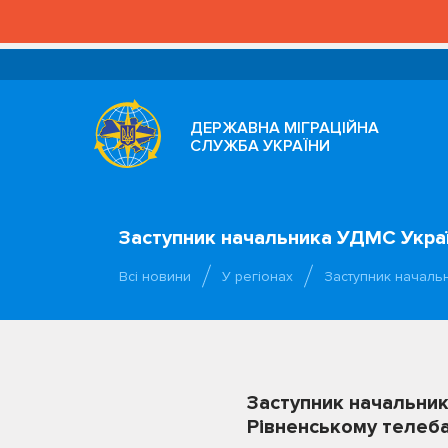
ДЕРЖАВНА МІГРАЦІЙНА
СЛУЖБА УКРАЇНИ
Заступник начальника УДМС Україн
Всі новини
У регіонах
Заступник начальн
Заступник начальник
Рівненському телеба