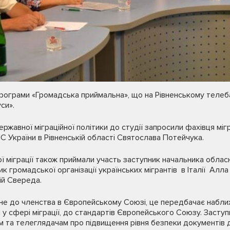
програми «Громадська приймальна», що на Рівненському телеб
си».
ержавної міграційної політики до студії запросили фахівця мі
 України в Рівненській області Святослава Потейчука.
ї міграції також приймали участь заступник начальника облас
 громадської організації українських мігрантів в Італії Алла
ій Свереда.
гне до членства в Європейському Союзі, це передбачає набли
 у сфері міграції, до стандартів Європейського Союзу. Заступ
 та телеглядачам про підвищення рівня безпеки документів д