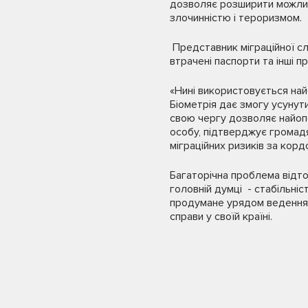
дозволяє розширити можлив
злочинністю і тероризмом.
Представник міграційної сл
втрачені паспорти та інші п
«Нині використовується най
Біометрія дає змогу усунут
свою чергу дозволяє найоп
особу, підтверджує громадя
міграційних ризиків за кор
Багаторічна проблема відток
головній думці - стабільні
продумане урядом ведення 
справи у своїй країні.