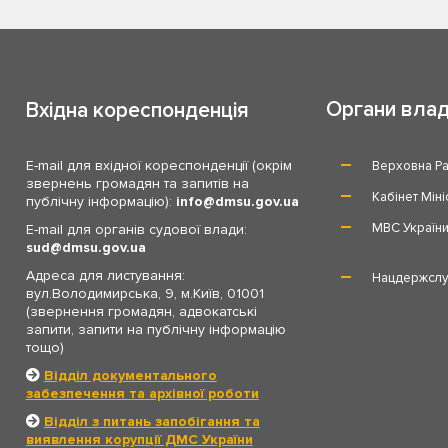
Органи вла
Вхідна кореспонденція
E-mail для вхідної кореспонденції (окрім
Верховна Ра
звернень громадян та запитів на
Кабінет Міні
публічну інформацію):
info
dmsu.gov.ua
МВС Україн
E-mail для органів судової влади:
sud
dmsu.gov.ua
Адреса для листування:
Нацдержслу
вул.Володимирська, 9, м.Київ, 01001
(звернення громадян, адвокатські
запити, запити на публічну інформацію
тощо)
Відділ документального
забезпечення та архівної роботи
Відділ з питань запобігання та
виявлення корупції ДМС України