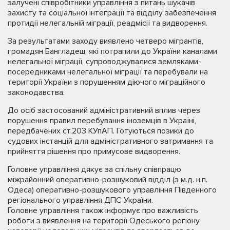
залучені співробітники управління з питань шукачів
захисту та соціальної інтеграції та відділу забезпечення
протидії нелегальній міграції, реадмісії та видворення.
За результатами заходу виявлено четверо мігрантів,
громадян Бангладеш, які потрапили до України каналами
нелегальної міграції, супроводжувалися земляками-
посередниками нелегальної міграції та перебували на
території України з порушенням діючого міграційного
законодавства.
До осіб застосований адміністративний вплив через
порушення правил перебування іноземців в Україні,
передбачених ст.203 КУпАП. Готуються позики до
судових інстанцій для адміністративного затримання та
прийняття рішення про примусове видворення.
Головне управління дякує за спільну співпрацю
міжрайонний оперативно-розшуковий відділ (з м.д. н.п.
Одеса) оперативно-розшукового управління Південного
регіонального управління ДПС України.
Головне управління також інформує про важливість
роботи з виявлення на території Одеського регіону