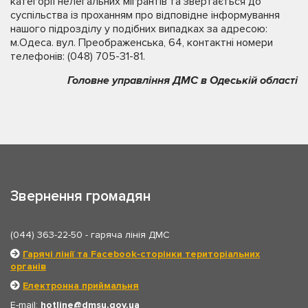
категорії нелегальних мігрантів та звертається до
суспільства із проханням про відповідне інформування
нашого підрозділу у подібних випадках за адресою:
м.Одеса. вул. Преображенська, 64, контактні номери
телефонів: (048) 705-31-81.
Головне управління ДМС в Одеській області
Звернення громадян
(044) 363-22-50
- гаряча лінія ДМС
Гарячі лінії та Facebook-сторінки територіальних
органів
Електронна приймальня
E-mail:
hotline
dmsu.gov.ua