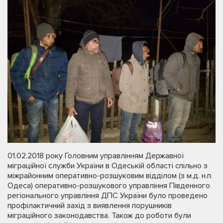
01.02.2018 року Головним управлінням Державної
міграційної служби України в Одеській області спільно з
міжрайонним оперативно-розшуковим відділом (з м.д. н.п.
Одеса) оперативно-розшукового управління Південного
регіонального управління ДПС України було проведено
профілактичний захід з виявлення порушників
міграційного законодавства. Також до роботи були