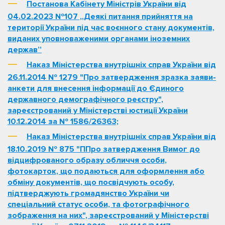
Постанова Кабінету Міністрів України від
04.02.2023 №107 „Деякі питання прийняття на
території України під час воєнного стану документів,
виданих уповноваженими органами іноземних
держав”
Наказ Міністерства внутрішніх справ України від
26.11.2014 № 1279 "Про затвердження зразка заяви-
анкети для внесення інформації до Єдиного
державного демографічного реєстру",
зареєстрований у Міністерстві юстиції України
10.12.2014 за № 1586/26363;
Наказ Міністерства внутрішніх справ України від
18.10.2019 № 875 "ППро затвердження Вимог до
відцифрованого образу обличчя особи,
фотокарток, що подаються для оформлення або
обміну документів, що посвідчують особу,
підтверджують громадянство України чи
спеціальний статус особи, та фотографічного
зображення на них", зареєстрований у Міністерстві