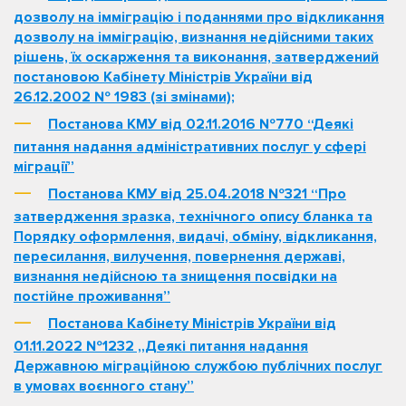
дозволу на імміграцію і поданнями про відкликання
дозволу на імміграцію, визнання недійсними таких
рішень, їх оскарження та виконання, затверджений
постановою Кабінету Міністрів України від
26.12.2002 № 1983 (зі змінами);
Постанова КМУ від 02.11.2016 №770 “Деякі
питання надання адміністративних послуг у сфері
міграції”
Постанова КМУ від 25.04.2018 №321 “Про
затвердження зразка, технічного опису бланка та
Порядку оформлення, видачі, обміну, відкликання,
пересилання, вилучення, повернення державі,
визнання недійсною та знищення посвідки на
постійне проживання”
Постанова Кабінету Міністрів України від
01.11.2022 №1232 „Деякі питання надання
Державною міграційною службою публічних послуг
в умовах воєнного стану”