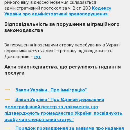
річного віку, відносно іноземця складається
адміністративний протокол за ч. 2 ст. 203
Кодексу
України про адміністративні правопорушення
.
Відповідальність за порушення міграційного
законодавства
За порушення іноземцями строку перебування в Україні
порушники несуть адміністративну відповідальність.
Докладніше -
тут
.
Акти законодавства, що регулюють надання
послуги
Закон України „Про імміграцію”
Закон України “Про Єдиний державний
демографічний реєстр та документи, що
підтверджують громадянство України, посвідчують
особу чи її спеціальний статус”
Порядок провадження за заявами про надання