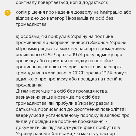
оригіналу повертається, копія додається);
копія рішення про надання дозволу на імміграцію або
відповідно до категорії іноземців та осіб без
громадянства:
а) особами, які прибули в Україну на постійне
проживання до набрання чинності Законом України
«Про імміграцію» та мають у паспорті громадянина
колишнього СРСР зразка 1974 року відмітку про
прописку або отримали посвідку на постійне
проживання, подаються оригінал і копія паспорта
громадянина колишнього СРСР зразка 1974 року з
відміткою про прописку або посвідка на постійне
проживання;
Дітям іноземців та осіб без громадянства,
зазначених вище іноземців та осіб без
громадянства, які прибули в Україну разом з
батьками, прописалися до досягнення повноліття і
звернулися в установленому порядку із заявою про
видачу посвідки на постійне проживання, -
документи, які підтверджують факт прибуття в
Україну разом з батьками, які мають у паспорті