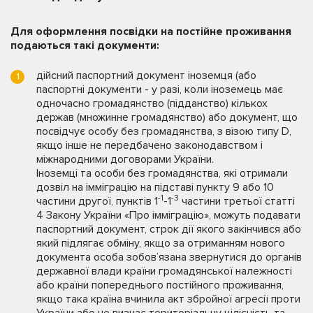
Для оформлення посвідки на постійне проживання
подаються такі документи:
дійсний паспортний документ іноземця (або
паспортні документи - у разі, коли іноземець має
одночасно громадянство (підданство) кількох
держав (множинне громадянство) або документ, що
посвідчує особу без громадянства, з візою типу D,
якщо інше не передбачено законодавством і
міжнародними договорами України.
Іноземці та особи без громадянства, які отримали
дозвіл на імміграцію на підставі пункту 9 або 10
-1
-3
частини другої, пунктів 1
-1
частини третьої статті
4 Закону України «Про імміграцію», можуть подавати
паспортний документ, строк дії якого закінчився або
який підлягає обміну, якщо за отриманням нового
документа особа зобов’язана звернутися до органів
державної влади країни громадянської належності
або країни попереднього постійного проживання,
якщо така країна вчинила акт збройної агресії проти