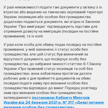
У разі неможливості подати такі документи у зв’язку з їх
втратою або видачею на тимчасово окупованій території
України, іноземцем або особою без громадянства
додатково подаються документи, які згідно із Законом
України “Про імміграцію” підтверджують підстави для
отримання дозволу на імміграцію (посвідки на постійне
проживання), та їх копії
У разі коли особа для обміну подає посвідку на постійне
проживання, у якій зазначено її статус особи без
громадянства, але цей статус був визначений за
відсутності документа, що посвідчує особу без
громадянства, до набрання чинності статтею 6-1 Закону
України «Про правовий статус іноземців та осіб без
громадянства», вона зобов’язана протягом десяти
робочих днів з дня прийняття документів на обмін
посвідки подати заяву про визнання особою без
громадянства відповідно до вимог Порядку розгляду
заяв про визнання особою без громадянства,
затвердженого
постановою Кабінету Міністрів
України від 24 березня 2021 р. № 317 «Деякі питання
визнання особою без громадянства»
.