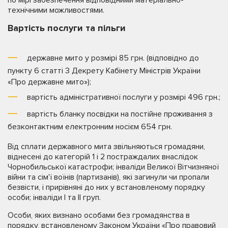
по мірі забезпечення відповідними матеріально-
технічними можливостями.
Вартість послуги та пільги
державне мито у розмірі 85 грн. (відповідно до
пункту 6 статті 3 Декрету Кабінету Міністрів України
«Про державне мито»);
вартість адміністративної послуги у розмірі 496 грн.;
вартість бланку посвідки на постійне проживання з
безконтактним електронним носієм 654 грн.
Від сплати державного мита звільняються громадяни,
віднесені до категорій 1 і 2 постраждалих внаслідок
Чорнобильської катастрофи; інваліди Великої Вітчизняної
війни та сім'ї воїнів (партизанів), які загинули чи пропали
безвісти, і прирівняні до них у встановленому порядку
особи; інваліди I та II груп.
Особи, яких визнано особами без громадянства в
порядку, встановленому Законом України «Про правовий