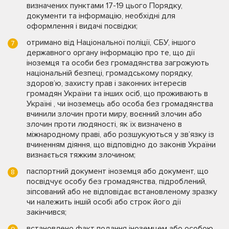
визначених пунктами 17-19 цього Порядку,
документи та інформацію, необхідні для
оформлення і видачі посвідки;
отримано від Національної поліції, СБУ, іншого
державного органу інформацію про те, що дії
іноземця та особи без громадянства загрожують
національній безпеці, громадському порядку,
здоров’ю, захисту прав і законних інтересів
громадян України та інших осіб, що проживають в
Україні , чи іноземець або особа без громадянства
вчинили злочин проти миру, воєнний злочин або
злочин проти людяності, як їх визначено в
міжнародному праві, або розшукуються у зв’язку із
вчиненням діяння, що відповідно до законів України
визнається тяжким злочином;
паспортний документ іноземця або документ, що
посвідчує особу без громадянства, підроблений,
зіпсований або не відповідає встановленому зразку
чи належить іншій особі або строк його дії
закінчився;
встановлено факт подання іноземцем або особою