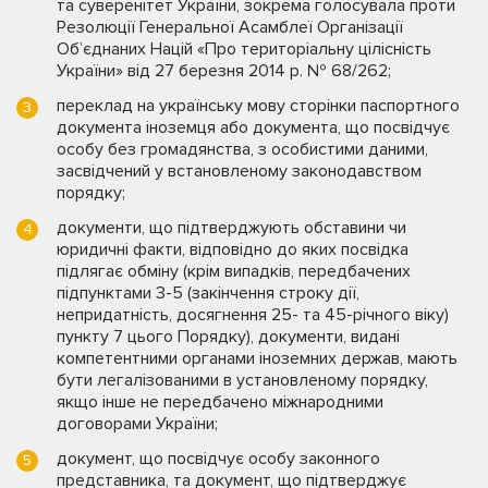
та суверенітет України, зокрема голосувала проти
Резолюції Генеральної Асамблеї Організації
Об’єднаних Націй «Про територіальну цілісність
України» від 27 березня 2014 р. № 68/262;
переклад на українську мову сторінки паспортного
документа іноземця або документа, що посвідчує
особу без громадянства, з особистими даними,
засвідчений у встановленому законодавством
порядку;
документи, що підтверджують обставини чи
юридичні факти, відповідно до яких посвідка
підлягає обміну (крім випадків, передбачених
підпунктами 3-5 (закінчення строку дії,
непридатність, досягнення 25- та 45-річного віку)
пункту 7 цього Порядку), документи, видані
компетентними органами іноземних держав, мають
бути легалізованими в установленому порядку,
якщо інше не передбачено міжнародними
договорами України;
документ, що посвідчує особу законного
представника, та документ, що підтверджує