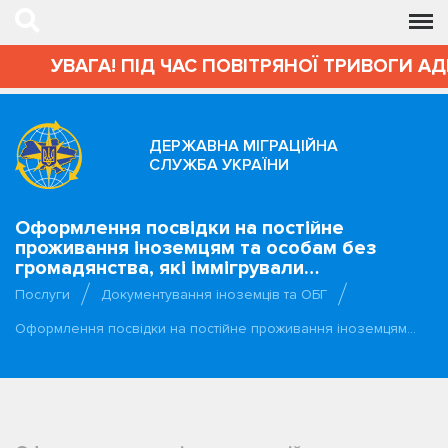
ВАГА! ПІД ЧАС ПОВІТРЯНОЇ ТРИВОГИ АДМІНІС
ДЕРЖАВНА МІГРАЦІЙНА
СЛУЖБА УКРАЇНИ
Оформлення посвідки на постійне
проживання іноземцям та особам без
громадянства, які іммігрували…
Послуги
Документування іноземців та ОБГ
Оформлення посвідки на постійне проживання іноземцям…