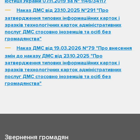
юстиції України 07.11.2019 за № 1146/34117
Наказ ДМС від 23.10.2025 №291 "Про
затвердження типових інформаційних карток і
зразків технологічних карток адміністративних
послуг ДМС стосовно іноземців та осіб без
громадянства"
Наказ ДМС від 19.03.2026 №79 "Про внесення
змін до наказу ДМС від 23.10.2025 "Про
затвердження типових інформаційних карток і
зразків технологічних карток адміністративних
послуг ДМС стосовно іноземців та осіб без
громадянства"
Звернення громадян