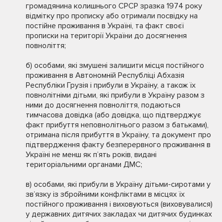
громадянина колишнього СРСР зразка 1974 року
відмітку про прописку або отримали посвідку на
постійне проживання в Україні, та факт своєї
прописки на території України до досягнення
повноліття;
б) особами, які змушені залишити місця постійного
проживання в Автономній Республіці Абхазія
Республіки Грузія і прибули в Україну, а також їх
повнолітніми дітьми, які прибули в Україну разом з
ними до досягнення повноліття, подаються
тимчасова довідка (або довідка, що підтверджує
факт прибуття неповнолітнього разом з батьками),
отримана після прибуття в Україну, та документ про
підтвердження факту безперервного проживання в
Україні не менш як п’ять років, видані
територіальними органами ДМС;
в) особами, які прибули в Україну дітьми-сиротами у
зв’язку із збройними конфліктами в місцях їх
постійного проживання і виховуються (виховувалися)
у державних дитячих закладах чи дитячих будинках