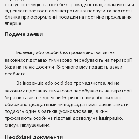
статус іноземців та осіб без громадянства», звільняються
від сплати вартості адміністративної послуги та вартості
бланка при оформленні посвідки на постійне проживання
вперше
Подача заяви
Іноземці або особи без громадянства, які на
законних підставах тимчасово перебувають на території
України та які досягли 16-річного віку подають заяви
особисто.
За іноземців або осіб без громадянства, які на
законних підставах тимчасово перебувають на території
України та які не досягли 16-річного віку або визнані
обмежено дієздатними чи недієздатними, заяви-анкети
подають один з батьків (усиновлювачів), з ким
проживають особи на підставі дозволу на імміграцію,
опікун, піклувальник.
Необхідні документи