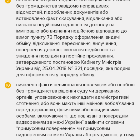
без громадянства завідомо неправдивих
відомостей, підроблених документів або
встановлено факт скасування, відкликання або
визнання недійсним наданого їм дозволу на
імміграцію або визнання недійсною відповідно до
вимог пункту 73 Порядку оформлення, видачі,
обміну, відкликання, пересилання, вилучення,
повернення державі, визнання недійсною та
знищення посвідки на постійне проживання,
затвердженого постановою Кабінету Міністрів
України від 25.04.2018 № 321, посвідки, яка подана
для оформлення у порядку обміну;
виявлено факти невиконання іноземцем або особою
без громадянства рішення суду чи державних
органів, уповноважених накладати адміністративні
стягнення, або вони мають інші майнові зобов’язання
перед державою, фізичними або юридичними
особами, включаючи ті, що пов’язані з попереднім
видворенням за межі України” замінити словами
“примусовим поверненням чи примусовим
видворенням за межі України або реадмісією, у тому