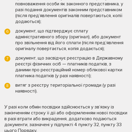
повноваження особи як законного представника, у
разі подання документів законним представником
(після пред’явлення оригіналів повертаються, копії
додаються);
документ, що підтверджує сплату
адміністративного збору (оригінал), або документ
про звільнення від його сплати (після пред’явлення
оригіналу повертається, копія додається);
документ, що засвідчує реєстрацію в Державному
реєстрі фізичних осіб — платників податків, з
даними про реєстраційний номер облікової картки
платника податків (у разі наявності);
витяг з реєстру територіальної громади (у разі
наявності).
У разі коли обмін посвідки здійснюється у зв’язку із
закінченням строку її дії або оформленням нової посвідки
в разі втрати або викрадення, додатково подаються
документи, зазначені у підпункті 4 пункту 32, пункту 33
цього Порядку.