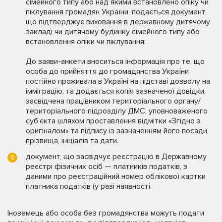
сімейного типу або над якими встановлено опіку чи
піклування громадян України, подається документ,
що підтверджує виховання в державному дитячому
закладі чи дитячому будинку сімейного типу або
встановлення опіки чи піклування;
До заяви-анкети вноситься інформація про те, що
особа до прийняття до громадянства України
постійно проживала в Україні на підставі дозволу на
імміграцію, та додається копія зазначеної довідки,
засвідчена працівником територіального органу/
територіального підрозділу ДМС, уповноваженого
суб’єкта шляхом проставлення відмітки «Згідно з
оригіналом» та підпису із зазначенням його посади,
прізвища, ініціалів та дати.
документ, що засвідчує реєстрацію в Державному
реєстрі фізичних осіб — платників податків, з
даними про реєстраційний номер облікової картки
платника податків (у разі наявності.
Іноземець або особа без громадянства можуть подати