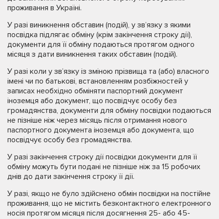
проживання в Україні.
У разі виникнення обставин (подій), у зв’язку з якими
посвідка підлягає обміну (крім закінчення строку дії),
документи для її обміну подаються протягом одного
місяця з дати виникнення таких обставин (подій).
У разі коли у зв’язку із зміною прізвища та (або) власного
імені чи по батькові, встановленням розбіжностей у
записах необхідно обміняти паспортний документ
іноземця або документ, що посвідчує особу без
громадянства, документи для обміну посвідки подаються
не пізніше ніж через місяць після отримання нового
паспортного документа іноземця або документа, що
посвідчує особу без громадянства.
У разі закінчення строку дії посвідки документи для її
обміну можуть бути подані не пізніше ніж за 15 робочих
днів до дати закінчення строку її дії.
У разі, якщо не було здійснено обмін посвідки на постійне
проживання, що не містить безконтактного електронного
носія протягом місяця після досягнення 25- або 45-