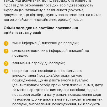
також інші документи, які підтверджують наявність
підстав для отримання посвідки або підтверджують
інформацію, зазначену в заяві-анкеті (зокрема,
документи, що підтверджують право власності на житло,
договір наймання (піднаймання, оренди) тощо).
Обмін посвідки на постійне проживання
здійснюється у разі:
зміни інформації, внесеної до посвідки;
виявлення помилки в інформації, внесеній до
посвідки;
закінчення строку дії посвідки;
непридатності посвідки для подальшого
використання (посвідка/фотокартка має
пошкодження, що не дають змогу візуально
ідентифікувати особу, прочитати прізвище, ім’я, дату
та місце народження, ким видана посвідка, підпис
посадової особи та дату видачі, пошкодження серії
та номера, що не дають змогу встановити реквізити
посвідки, виправлення, пошкодження, які блокують