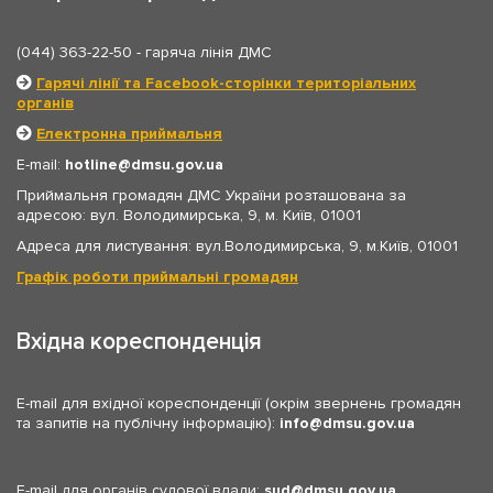
(044) 363-22-50
- гаряча лінія ДМС
Гарячі лінії та Facebook-сторінки територіальних
органів
Електронна приймальня
E-mail:
hotline
dmsu.gov.ua
Приймальня громадян ДМС України розташована за
адресою: вул. Володимирська, 9, м. Київ, 01001
Адреса для листування: вул.Володимирська, 9, м.Київ, 01001
Графік роботи приймальні громадян
Вхідна кореспонденція
E-mail для вхідної кореспонденції (окрім звернень громадян
та запитів на публічну інформацію):
info
dmsu.gov.ua
E-mail для органів судової влади:
sud
dmsu.gov.ua