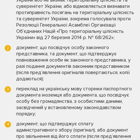
України або не визнає територіальну цілісність та
суверенітет України, або відмовляється визнавати
протиправність посягань на територіальну цілісність
та суверенітет України, зокрема голосувала проти
Резолюції Генеральної Асамблеї Організації
Об’єднаних Націй «Про територіальну цілісність
України» від 27 березня 2014 р. № 68/262»;
документ, що посвідчує особу законного
представника, та документ, що підтверджує
повноваження особи як законного представника, у
разі подання документів законним представником
(після пред’явлення оригіналів повертаються, копії
додаються);
переклад на українську мову сторінки паспортного
документа іноземця або документа, що посвідчує
особу без громадянства, з особистими даними,
засвідчений у встановленому законодавством
порядку;
документ, що підтверджує сплату
адміністративного збору (оригінал), або документ
про звільнення від його сплати (після пред’явлення