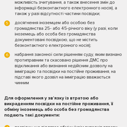
можливість зчитування, а також внесення змін до
інформації безконтактного електронного носія), а
також у разі відсутності частини посвідки;
досягнення іноземцем або особою без
громадянства 25- або 45-річного віку (у разі, коли
іноземець або особа без громадянства
документовані посвідкою, що не містить
безконтактного електронного носія);
набрання законної сили рішенням суду, яким визнано
протиправним та скасовано рішення ДМС про
відкликання або визнання недійсним дозволу на
імміграцію та посвідки на постійне проживання, на
підставі якого дозвіл на імміграцію вважається
чинним
Для оформлення у зв’язку із втратою або
викраденням посвідки на постійне проживання, її
обміну іноземець або особа без громадянства
подають такі документи: