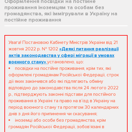
Оформлення посвідки на постійне
проживання іноземцям та особам без
громадянства, які іммігрували в Україну на
постійне проживання
Увага! Постановою Кабінету Міністрів України від 21
жовтня 2022 р. № 1202
«Деякі питання реалізації
актів законодавства у сфері міграції в умовах
воєнного стану»
установлено, що:
посвідки на постійне проживання, крім тих, які
оформлені громадянам Російської Федерації, строк
дії яких закінчився або які підлягають обміну
відповідно до законодавства після 24 лютого 2022
р., підтверджують законні підстави для постійного
проживання в Україні та право на в’їзд в Україну на
період воєнного стану та протягом 30 календарних
днів з дня його припинення чи скасування;
іноземці або особи без громадянства, крім
громадян Російської Федерації, зобов’язані в