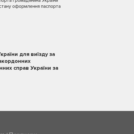
порта громадянина України
и стану оформлення паспорта
раїни для виїзду за
закордонних
нних справ України за