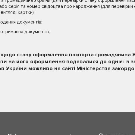
та громадянина України (для перевірки стану оформлення пас
 або серія та номер свідоцтва про народження (для перевірк
вигляді картки);
подання документів;
 отримання документів;
щодо стану оформлення паспорта громадянина Ук
ти на його оформлення подавалися до однієї із 
в України можливо на сайті Міністерства закордо