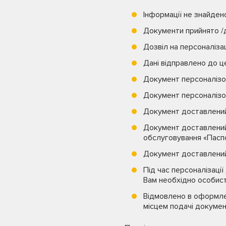
Інформації не знайден
Документи прийнято /д
Дозвіл на персоналіза
Дані відправлено до це
Документ персоналізо
Документ персоналізов
Документ доставлений 
Документ доставлений
обслуговування «Паспо
Документ доставлений 
Під час персоналізаці
Вам необхідно особист
Відмовлено в оформле
місцем подачі докумен