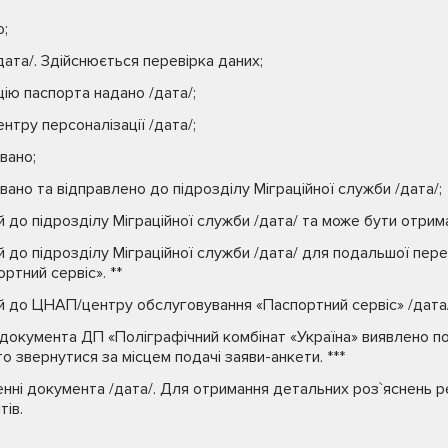
о;
ата/. Здійснюється перевірка даних;
цію паспорта надано /дата/;
нтру персоналізації /дата/;
вано;
ано та відправлено до підрозділу Міграційної служби /дата/;
до підрозділу Міграційної служби /дата/ та може бути отрима
 до підрозділу Міграційної служби /дата/ для подальшої пер
ртний сервіс». **
до ЦНАП/центру обслуговування «Паспортний сервіс» /дата/ т
ї документа ДП «Поліграфічний комбінат «Україна» виявлено по
о звернутися за місцем подачі заяви-анкети. ***
нні документа /дата/. Для отримання детальних роз`яснень 
тів.