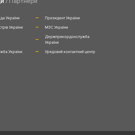
ди
Партнери
да України
Президент України
стрів України
МЗС України
и
Держприкордонслужба
України
жба України
Урядовий контактний центр