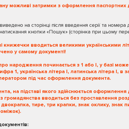
тану можливі затримки з оформлення паспортних 
виведено на сторінці після введення серії та номера 
 натискання кнопки «Пошук» (сторінка при цьому пер
мі книжечки вводиться великими українськими літ
чено у самому документі!
про народження починається з 1 або І, у базі може
фра 1, українська літера І, латинська літера I, в з
ператором під час оформлення документа.
ента, на підставі якого здійснюється оформлення
з громадянства вводиться без проставлення розд
 двокрапка, тире, три крапки, знак оклику, знак п
роміжок).
окументів: