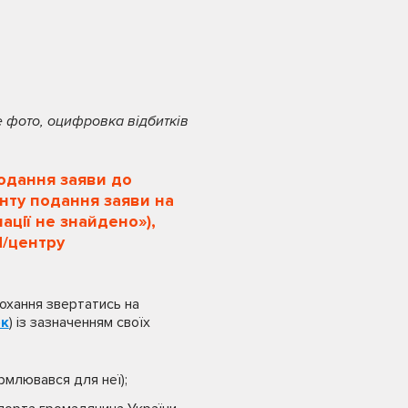
не фото, оцифровка відбитків
подання заяви до
нту подання заяви на
ації не знайдено»),
П/центру
охання звертатись на
ок
) із зазначенням своїх
рмлювався для неї);