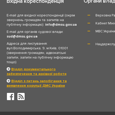
Органи вла
Вхідна кореспонденція
E-mail для вхідної кореспонденції (окрім
Верховна Ра
звернень громадян та запитів на
Кабінет Міні
публічну інформацію):
info
dmsu.gov.ua
МВС Україн
E-mail для органів судової влади:
sud
dmsu.gov.ua
Адреса для листування:
Нацдержслу
вул.Володимирська, 9, м.Київ, 01001
(звернення громадян, адвокатські
запити, запити на публічну інформацію
тощо)
Відділ документального
забезпечення та архівної роботи
Відділ з питань запобігання та
виявлення корупції ДМС України