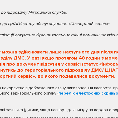
и до підрозділу Міграційної служби;
ети до ЦНАП/центру обслуговування «Паспортний сервіс»;
налізації документа було виявлено технічні помилки (неякіс
у можна здійснювати лише наступного дня після 
зділу ДМС. У разі якщо протягом 48 годин з моме
 про документ відсутня у сервісі (статус «Інформ
рнутись до територіального підрозділу ДМС/ ЦНА
ортний сервіс», до якого подавалися документи.
 некоректно відображеного стану виготовлення паспорта, пр
ного територіального органу (
перелік електроних скринь
кові заявника (дитини, якщо паспорт для виїзду за кордон офо