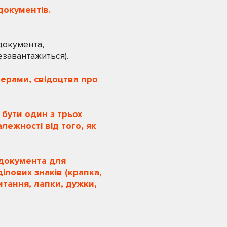
документів.
документа,
езавантажиться).
ерами, свідоцтва про
 бути один з трьох
алежності від того, як
 документа для
ілових знаків (крапка,
итання, лапки, дужки,