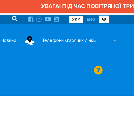
УВАГА! ПІД ЧАС ПОВІТРЯНОЇ ТРИВОГИ
УКР
ENG
Новини
Телефони «гарячих ліній»