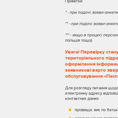
Примітки:
* - при подачі заяви-анкет
** - при подачі заяви-анк
*** - якщо в процесі персо
пальців тощо).
Увага! Перевірку стан
територіального підро
оформлення інформація
заявникові варто зве
обслуговування «Пасп
Для розгляду питання щодо
електронну адресу відповід
контактних даних:
прізвище, імя, по бать