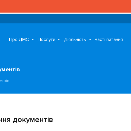
Про ДМС
Послуги
Діяльність
Часті питання
ументів
ентів
ння документів