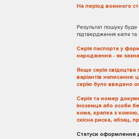
На період воєнного с
Результат пошуку буде 
підтвердження капчі та
Серія паспорта у фор
народження - як зазна
Якщо серія свідоцтва 
варіантів написання: ци
серію було введено о
Серія та номер докум
іноземця або особи бе
кома, крапка з комою,
скісна риска, абзац, п
Статуси оформлення д