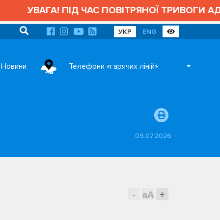
ПІД ЧАС ПОВІТРЯНОЇ ТРИВОГИ АДМІНІСТРАТИ
УКР
ENG
Новини
Телефони «гарячих ліній»
09.07.2026
-
aA
+