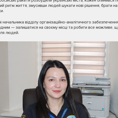
осійські ракети розбудили українські міста, кожен опинився
ий ритм життя, змусивши людей шукати нові рішення, брати на 
и.
ні начальника відділу організаційно-аналітичного забезпеченн
видним — залишатися на своєму місці та робити все можливе,
ля людей.