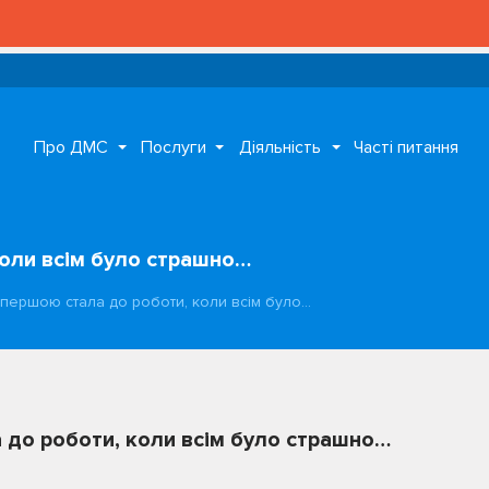
УВАГА! 
Про ДМС
Послуги
Діяльність
Часті питання
коли всім було страшно…
 першою стала до роботи, коли всім було…
 до роботи, коли всім було страшно…