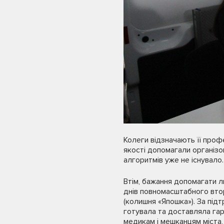
Колеги відзначають її профе
якості допомагали організо
алгоритмів уже не існувало.
Втім, бажання допомагати 
днів повномасштабного втор
(колишня «Япошка»). За підт
готувала та доставляла гар
медикам і мешканцям міста,