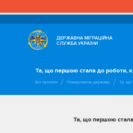
ДЕРЖАВНА МІГРАЦІЙНА
СЛУЖБА УКРАЇНИ
Та, що першою стала до роботи, 
Всі проєкти
Повертаючи державу
Та, що
Та, що першою стала