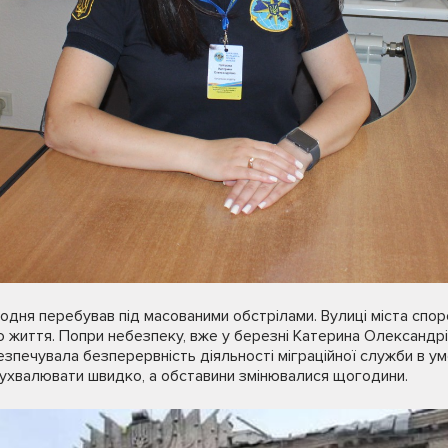
одня перебував під масованими обстрілами. Вулиці міста споро
 життя. Попри небезпеку, вже у березні Катерина Олександр
езпечувала безперервність діяльності міграційної служби в ум
ухвалювати швидко, а обставини змінювалися щогодини.