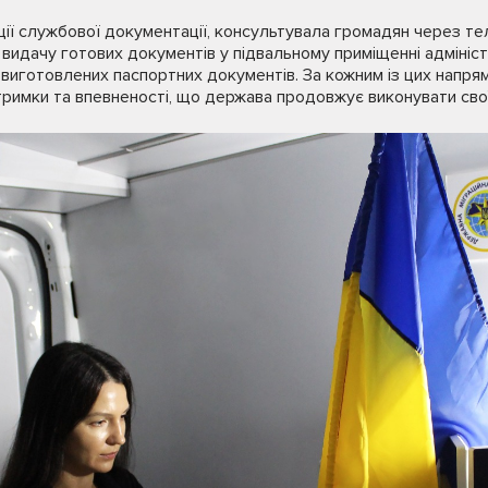
ії службової документації, консультувала громадян через теле
видачу готових документів у підвальному приміщенні адміністр
иготовлених паспортних документів. За кожним із цих напрямі
римки та впевненості, що держава продовжує виконувати свої ф