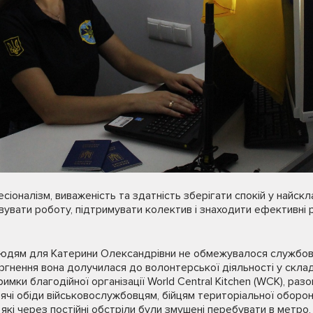
сіоналізм, виваженість та здатність зберігати спокій у найскл
вувати роботу, підтримувати колектив і знаходити ефективні р
людям для Катерини Олександрівни не обмежувалося службов
гнення вона долучилася до волонтерської діяльності у склад
римки благодійної організації World Central Kitchen (WCK), раз
ячі обіди військовослужбовцям, бійцям територіальної оборон
 які через постійні обстріли були змушені перебувати в метро