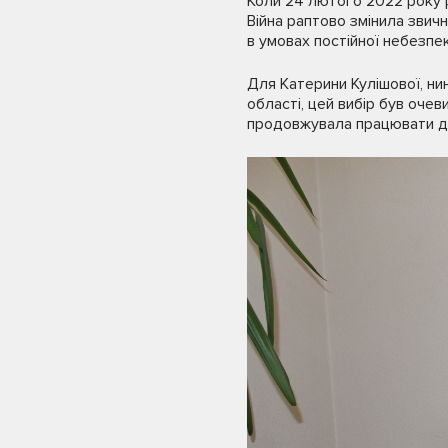
Коли 24 лютого 2022 року р
Війна раптово змінила звичн
в умовах постійної небезпек
Для Катерини Кулішової, ни
області, цей вибір був оче
продовжувала працювати д