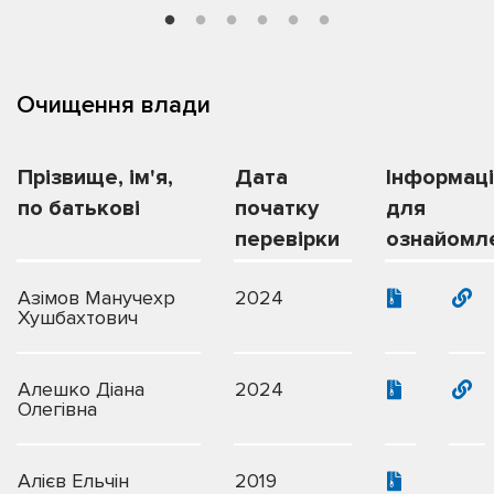
Очищення влади
Прізвище, ім'я,
Дата
Інформац
по батькові
початку
для
перевірки
ознайомл
Азімов Манучехр
2024
Хушбахтович
Алешко Діана
2024
Олегівна
Алієв Ельчін
2019