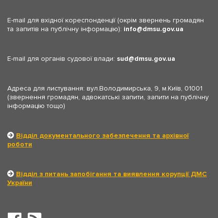
E-mail для вхідної кореспонденції (окрім звернень громадян
та запитів на публічну інформацію):
info
dmsu.gov.ua
E-mail для органів судової влади:
sud
dmsu.gov.ua
Адреса для листування: вул.Володимирська, 9, м.Київ, 01001
(звернення громадян, адвокатські запити, запити на публічну
інформацію тощо)
Відділ документального забезпечення та архівної
роботи
Відділ з питань запобігання та виявлення корупції ДМС
України