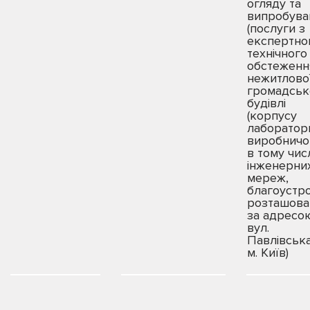
огляду та
випробува
(послуги з
експертно
технічного
обстеженн
нежитлово
громадськ
будівлі
(корпусу
лаборатор
виробничо
в тому чис
інженерни
мереж,
благоустр
розташова
за адресою
вул.
Павлівська
м. Київ)