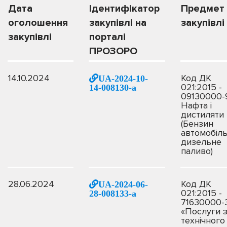
Дата
Ідентифікатор
Предмет
оголошення
закупівлі на
закупівлі
закупівлі
порталі
ПРОЗОРО
14.10.2024
Код ДК
UA-2024-10-
021:2015 -
14-008130-a
09130000-
Нафта і
дистиляти
(Бензин
автомобіль
дизельне
паливо)
28.06.2024
Код ДК
UA-2024-06-
021:2015 -
28-008133-a
71630000-
«Послуги 
технічного