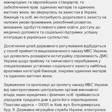
міжнародних та європейських стандартів, та
забезпечення прав одиноких матерів та одиноких
вагітних жінок, які звернулись за захистом в Україні,
біженців та осіб, які потребують додаткового захисту на
належні умови проживання, різнобічний розвиток,
виховання, здобуття певного рівня освіти, доступу до
медичної допомоги та соціальної підтримки, успішну
інтеграцію в українське суспільство.
Досягнення цілей державного регулювання відбудеться
у спосіб прийняття вищезазначеного наказу МВС України,
що дозволить розширити інституційну спроможність ДМС
України щодо прийому та тимчасового перебування у
спеціалізованих установах соціального захисту найбільш
вразливих категорій біженців, зокрема одиноких матерів
та одиноких вагітних жінок.
Зауваження та пропозиції до проекту наказу МВС України
від заінтересованих центральних органів виконавчої
влади, інших юридичних і фізичних осіб приймаються
упродовж тридцяти днів з дати його оприлюднення.
Поштова адреса – 01001, м. Київ, вул. Володимирська,
буд. 9, Державна міграційна служба України, електронна