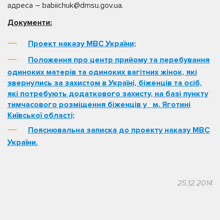
адреса – babiichuk@dmsu.gov.ua.
Документи:
Проект наказу МВС України;
Положення про центр прийому та перебування
одиноких матерів та одиноких вагітних жінок, які
звернулись за захистом в Україні, біженців та осіб,
які потребують додаткового захисту, на базі пункту
тимчасового розміщення біженців у м. Яготині
Київської області;
Пояснювальна записка до проекту наказу МВС
України.
25.12.2014