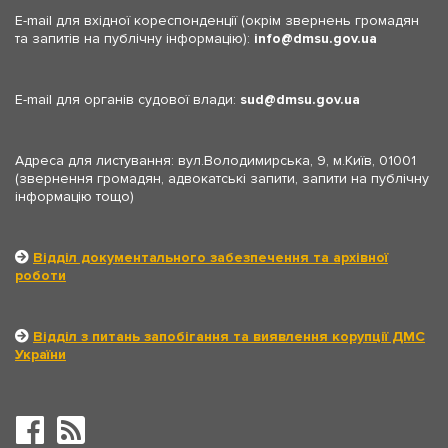
E-mail для вхідної кореспонденції (окрім звернень громадян
та запитів на публічну інформацію):
info
dmsu.gov.ua
E-mail для органів судової влади:
sud
dmsu.gov.ua
Адреса для листування: вул.Володимирська, 9, м.Київ, 01001
(звернення громадян, адвокатські запити, запити на публічну
інформацію тощо)
Відділ документального забезпечення та архівної
роботи
Відділ з питань запобігання та виявлення корупції ДМС
України