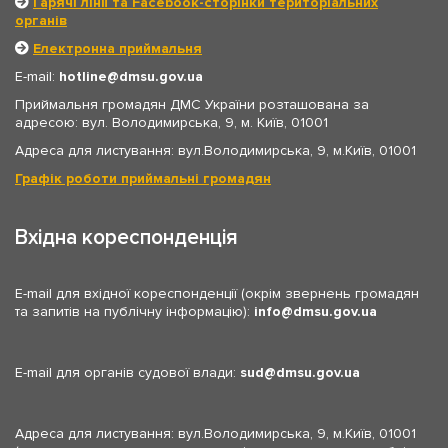
Гарячі лінії та Facebook-сторінки територіальних
органів
Електронна приймальня
E-mail:
hotline
dmsu.gov.ua
Приймальня громадян ДМС України розташована за
адресою: вул. Володимирська, 9, м. Київ, 01001
Адреса для листування: вул.Володимирська, 9, м.Київ, 01001
Графік роботи приймальні громадян
Вхідна кореспонденція
E-mail для вхідної кореспонденції (окрім звернень громадян
та запитів на публічну інформацію):
info
dmsu.gov.ua
E-mail для органів судової влади:
sud
dmsu.gov.ua
Адреса для листування: вул.Володимирська, 9, м.Київ, 01001