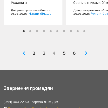
України в
безпілотниками. У м
Дніпропетровській
Павлограді внаслід
Дніпропетровська область
Дніпропетровська обла
області Богдан Чегіль…
удару…
Читати більше
Читати бі
01.06.2026
26.05.2026
2
3
4
5
6
Звернення громадян
(044) 363-22-50
- гаряча лінія ДМС