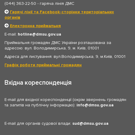
(044) 363-22-50
- гаряча лінія ДМС
Гарячі лінії та Facebook-сторінки територіальних
органів
Електронна приймальня
E-mail:
hotline
dmsu.gov.ua
Приймальня громадян ДМС України розташована за
адресою: вул. Володимирська, 9, м. Київ, 01001
Адреса для листування: вул.Володимирська, 9, м.Київ, 01001
Графік роботи приймальні громадян
Вхідна кореспонденція
E-mail для вхідної кореспонденції (окрім звернень громадян
та запитів на публічну інформацію):
info
dmsu.gov.ua
E-mail для органів судової влади:
sud
dmsu.gov.ua