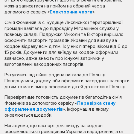
можна записатися на прийом на обраний час за
допомогою сервісу «
Електронна черга
».
Сім’я Фоменків із с. Будище Лисянської територіальної
громади завітала до підрозділу Міграційної служби у
повному складі. Подружжя Миколи та Вікторії вирішило
оформити паспорти громадян України для виїзду за
кордон відразу всім дітям. Їх у них п’ятеро, віком від 6 до
15 років. Документи для виїзду за кордон оформили
завчасно, адже знають про існуючі затримки у
виготовленні закордонних паспортів.
Рятуючись від війни, родина виїхала до Польщі.
Повернулися додому, аби оформити закордонні паспорти
дітям та мати змогу оформити дітей до школи в Польщі.
Перевірятиме готовність документів багатодітна сім’я
Фоменків за допомогою сервісу «
Перевірка стану
оформлення документів
», інформація в якому
оновлюється щодоби.
Нагадуємо, що паспорт для виїзду за кордон
оформлюється громадянам України з народження, а от