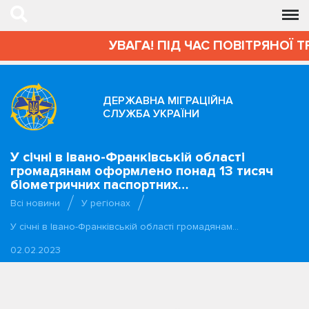
УВАГА! ПІД ЧАС ПОВІТРЯНОЇ Т
ДЕРЖАВНА МІГРАЦІЙНА
СЛУЖБА УКРАЇНИ
У січні в Івано-Франківській області
громадянам оформлено понад 13 тисяч
біометричних паспортних…
Всі новини
У регіонах
У січні в Івано-Франківській області громадянам…
02.02.2023