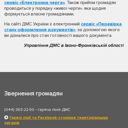
сервіс «Електронна черга»
. Також прийом громадян
проводиться у порядку «живої черги», яка щодня
формується власне громадянами.
На сайті ДМС України є електронний
сервіс «Перевірка
стану оформлення документів»
, за допомогою якого
ви дізналися про стан готовності вашого документа.
Управління ДМС в Івано-Франківській області
Звернення громадян
(044) 363-22-50
- гаряча лінія ДМС
Гарячі лінії та Facebook-сторінки територіальних
органів