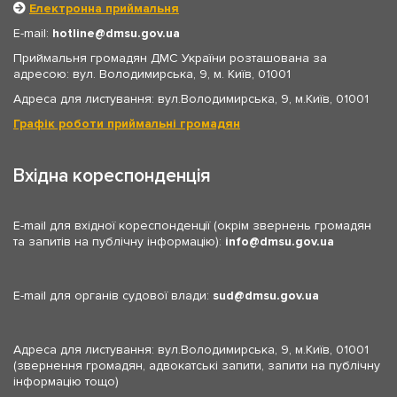
Електронна приймальня
E-mail:
hotline
dmsu.gov.ua
Приймальня громадян ДМС України розташована за
адресою: вул. Володимирська, 9, м. Київ, 01001
Адреса для листування: вул.Володимирська, 9, м.Київ, 01001
Графік роботи приймальні громадян
Вхідна кореспонденція
E-mail для вхідної кореспонденції (окрім звернень громадян
та запитів на публічну інформацію):
info
dmsu.gov.ua
E-mail для органів судової влади:
sud
dmsu.gov.ua
Адреса для листування: вул.Володимирська, 9, м.Київ, 01001
(звернення громадян, адвокатські запити, запити на публічну
інформацію тощо)