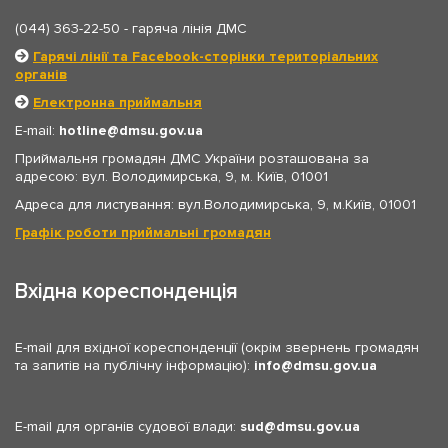
(044) 363-22-50
- гаряча лінія ДМС
Гарячі лінії та Facebook-сторінки територіальних
органів
Електронна приймальня
E-mail:
hotline
dmsu.gov.ua
Приймальня громадян ДМС України розташована за
адресою: вул. Володимирська, 9, м. Київ, 01001
Адреса для листування: вул.Володимирська, 9, м.Київ, 01001
Графік роботи приймальні громадян
Вхідна кореспонденція
E-mail для вхідної кореспонденції (окрім звернень громадян
та запитів на публічну інформацію):
info
dmsu.gov.ua
E-mail для органів судової влади:
sud
dmsu.gov.ua