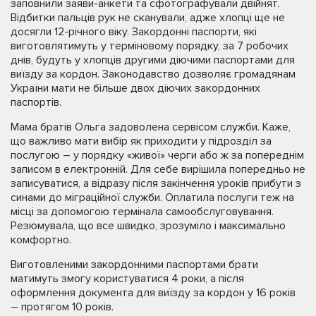
заповнили заяви-анкети та сфотографували двійнят.
Відбитки пальців рук не сканували, адже хлопці ще не
досягли 12-річного віку. Закордонні паспорти, які
виготовлятимуть у терміновому порядку, за 7 робочих
днів, будуть у хлопців другими діючими паспортами для
виїзду за кордон. Законодавство дозволяє громадянам
України мати не більше двох діючих закордонних
паспортів.
Мама братів Ольга задоволена сервісом служби. Каже,
що важливо мати вибір як приходити у підрозділ за
послугою – у порядку «живої» черги або ж за попереднім
записом в електронній. Для себе вирішила попередньо не
записуватися, а відразу після закінчення уроків прибути з
синами до міграційної служби. Оплатила послуги теж на
місці за допомогою термінала самообслуговування.
Резюмувала, що все швидко, зрозуміло і максимально
комфортно.
Виготовленими закордонними паспортами брати
матимуть змогу користуватися 4 роки, а після
оформлення документа для виїзду за кордон у 16 років
– протягом 10 років.