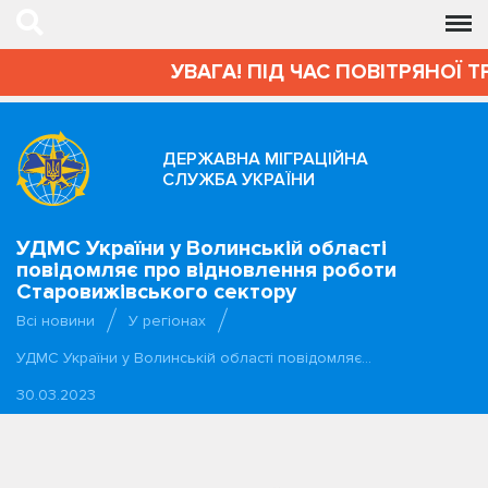
УВАГА! ПІД ЧАС ПОВІТРЯНОЇ Т
ДЕРЖАВНА МІГРАЦІЙНА
СЛУЖБА УКРАЇНИ
УДМС України у Волинській області
повідомляє про відновлення роботи
Старовижівського сектору
Всі новини
У регіонах
УДМС України у Волинській області повідомляє…
30.03.2023