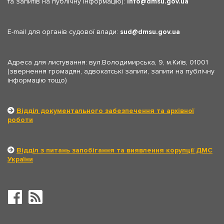
та запитів на публічну інформацію):
info
dmsu.gov.ua
E-mail для органів судової влади:
sud
dmsu.gov.ua
Адреса для листування: вул.Володимирська, 9, м.Київ, 01001
(звернення громадян, адвокатські запити, запити на публічну
інформацію тощо)
Відділ документального забезпечення та архівної
роботи
Відділ з питань запобігання та виявлення корупції ДМС
України