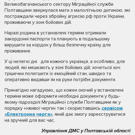
Великобагачанського сектору Міграційної служби
Полтавщини звернулася мати з малолітньою дитиною, які
постраждали через збройну агресію рф проти України,
проживаючи у зоні бойових дій.
Наразі родина в установлені терміни отримали
закордонні паспорти та планують в подальшому
вирушити за кордон у більш безпечну країну для
проживання.
У ці нелегкі дні для кожного українця, а особливо, для
людей, які мешкають у зоні бойових дій, хочеться хоч
трішечки полегшити їх емоційний стан, швидко та
оперативно видавши їм на руки потрібні документи.
Принагідно нагадуємо,, що кожен охочий у встановлені
терміни може оформити необхідні документи у будь-
якому підрозділі Міграційної служби Полтавщини як у
порядку «»живої черги» так і скориставшись
сервісом
«Електронна черга»
, який дає змогу зареєструватися
на зручний для вас час.
Управління ДМС у Полтавській області