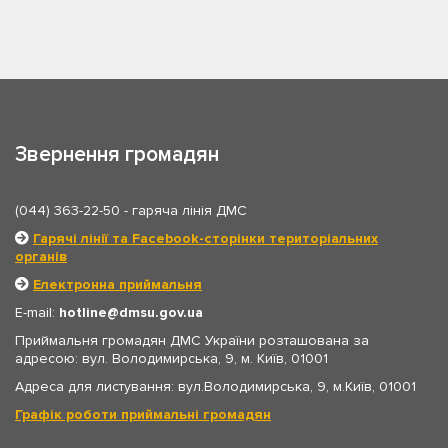
Звернення громадян
(044) 363-22-50
- гаряча лінія ДМС
Гарячі лінії та Facebook-сторінки територіальних
органів
Електронна приймальня
E-mail:
hotline
dmsu.gov.ua
Приймальня громадян ДМС України розташована за
адресою: вул. Володимирська, 9, м. Київ, 01001
Адреса для листування: вул.Володимирська, 9, м.Київ, 01001
Графік роботи приймальні громадян