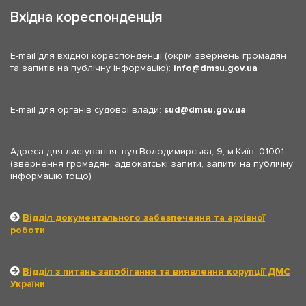
Вхідна кореспонденція
E-mail для вхідної кореспонденції (окрім звернень громадян
та запитів на публічну інформацію):
info
dmsu.gov.ua
E-mail для органів судової влади:
sud
dmsu.gov.ua
Адреса для листування: вул.Володимирська, 9, м.Київ, 01001
(звернення громадян, адвокатські запити, запити на публічну
інформацію тощо)
Відділ документального забезпечення та архівної
роботи
Відділ з питань запобігання та виявлення корупції ДМС
України