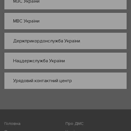
МЗС України
МВС України
Держприкордонслужба України
Нацдержслужба України
Урядовий контактний центр
Головна
Про ДМС