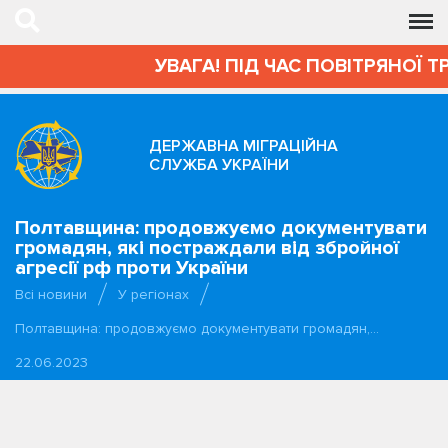
УВАГА! ПІД ЧАС ПОВІТРЯНОЇ Т
ДЕРЖАВНА МІГРАЦІЙНА
СЛУЖБА УКРАЇНИ
Полтавщина: продовжуємо документувати
громадян, які постраждали від збройної
агресії рф проти України
Всі новини
У регіонах
Полтавщина: продовжуємо документувати громадян,…
22.06.2023