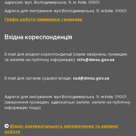
адресою: вул. Володимирська, 9, м. Київ, 01001
Адреса для листування: вул.Володимирська, 9, м.Київ, 01001
Графік роботи приймальні громадян
Вхідна кореспонденція
E-mail для вхідної кореспонденції (окрім звернень громадян
та запитів на публічну інформацію):
info
dmsu.gov.ua
E-mail для органів судової влади:
sud
dmsu.gov.ua
Адреса для листування: вул.Володимирська, 9, м.Київ, 01001
(звернення громадян, адвокатські запити, запити на публічну
інформацію тощо)
Відділ документального забезпечення та архівної
роботи