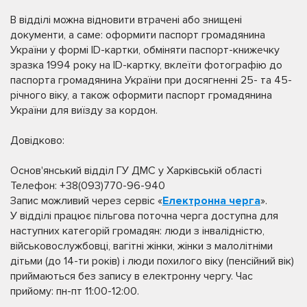
В відділі можна відновити втрачені або знищені
документи, а саме: оформити паспорт громадянина
України у формі ID-картки, обміняти паспорт-книжечку
зразка 1994 року на ID-картку, вклеїти фотографію до
паспорта громадянина України при досягненні 25- та 45-
річного віку, а також оформити паспорт громадянина
України для виїзду за кордон.
Довідково:
Основ'янський відділ ГУ ДМС у Харківській області
Телефон: +38(093)770-96-940
Запис можливий через сервіс «
Електронна черга
».
У відділі працює пільгова поточна черга доступна для
наступних категорій громадян: люди з інвалідністю,
військовослужбовці, вагітні жінки, жінки з малолітніми
дітьми (до 14-ти років) і люди похилого віку (пенсійний вік)
приймаються без запису в електронну чергу. Час
прийому: пн-пт 11:00-12:00.