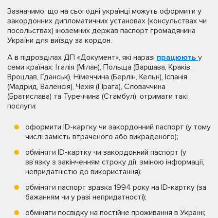
Зазначимо, що на сьогодні українці можуть оформити у
закордонних дипломатичних установах (консульствах чи
посольствах) іноземних держав паспорт громадянина
України для виїзду за кордон.
А в підрозділах ДП «Документ», які наразі
працюють
у
семи країнах: Італія (Мілан), Польща (Варшава, Краків,
Вроцлав, Ґданськ), Німеччина (Берлін, Кельн), Іспанія
(Мадрид, Валенсія), Чехія (Прага), Словаччина
(Братислава) та Туреччина (Стамбул), отримати такі
послуги:
оформити ID-картку чи закордонний паспорт (у тому
числі замість втраченого або викраденого);
обміняти ID-картку чи закордонний паспорт (у
зв’язку з закінченням строку дії, зміною інформації,
непридатністю до використання);
обміняти паспорт зразка 1994 року на ID-картку (за
бажанням чи у разі непридатності);
обміняти посвідку на постійне проживання в Україні;