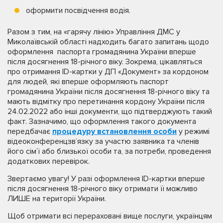
оформити посвідчення водія.
Разом з тим, на «гарячу лінію» Управління ДМС у
Миколаївській області надходить багато запитань щодо
оформлення паспорта громадянина України вперше
після досягнення 18-річного віку. Зокрема, цікавляться
про отримання ID-картки у ДП «Документ» за кордоном
для людей, які вперше оформляють паспорт
громадянина України після досягнення 18-річного віку та
мають відмітку про перетинання кордону України після
24.02.2022 або інші документи, що підтверджують такий
факт. Зазначимо, що оформлення такого документа
передбачає
процедуру встановлення особи
у режимі
відеоконференцзв’язку за участю заявника та членів
його сім’ї або близької особи та, за потреби, проведення
додаткових перевірок.
Звертаємо увагу! У разі оформлення ID-картки вперше
після досягнення 18-річного віку отримати її можливо
ЛИШЕ на території України.
Щоб отримати всі перераховані вище послуги, українцям