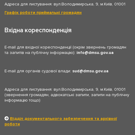
Адреса для листування: вул.Володимирська, 9, м.Київ, 01001
Графік роботи приймальні громадян
Вхідна кореспонденція
E-mail для вхідної кореспонденції (окрім звернень громадян
та запитів на публічну інформацію):
info
dmsu.gov.ua
E-mail для органів судової влади:
sud
dmsu.gov.ua
Адреса для листування: вул.Володимирська, 9, м.Київ, 01001
(звернення громадян, адвокатські запити, запити на публічну
інформацію тощо)
Відділ документального забезпечення та архівної
роботи