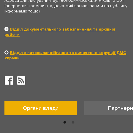
Адреса для листування: вул.Володимирська, 9, м.Київ, 01001
(звернення громадян, адвокатські запити, запити на публічну
інформацію тощо)
Відділ документального забезпечення та архівної
роботи
Відділ з питань запобігання та виявлення корупції ДМС
України
Органи влади
Партнери