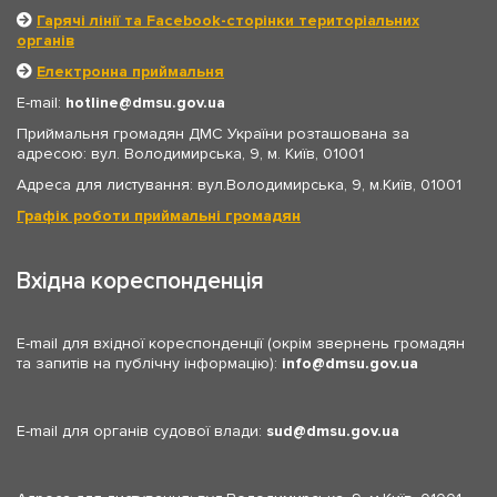
Гарячі лінії та Facebook-сторінки територіальних
органів
Електронна приймальня
E-mail:
hotline
dmsu.gov.ua
Приймальня громадян ДМС України розташована за
адресою: вул. Володимирська, 9, м. Київ, 01001
Адреса для листування: вул.Володимирська, 9, м.Київ, 01001
Графік роботи приймальні громадян
Вхідна кореспонденція
E-mail для вхідної кореспонденції (окрім звернень громадян
та запитів на публічну інформацію):
info
dmsu.gov.ua
E-mail для органів судової влади:
sud
dmsu.gov.ua