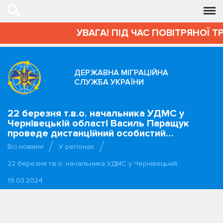
УВАГА! ПІД ЧАС ПОВІТРЯНОЇ Т
ДЕРЖАВНА МІГРАЦІЙНА
СЛУЖБА УКРАЇНИ
22 березня т.в.о. начальника УДМС у
Чернівецькій області Василь Паращук
проведе дистанційний особистий…
Всі новини
У регіонах
22 березня т.в.о. начальника УДМС у Чернівецькій…
19.03.2024