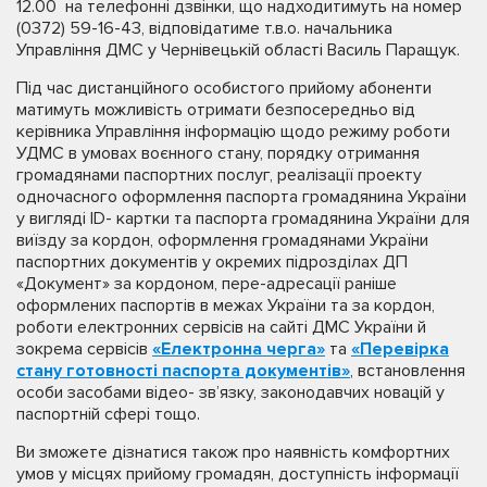
12.00 на телефонні дзвінки, що надходитимуть на номер
(0372) 59-16-43, відповідатиме т.в.о. начальника
Управління ДМС у Чернівецькій області Василь Паращук.
Під час дистанційного особистого прийому абоненти
матимуть можливість отримати безпосередньо від
керівника Управління інформацію щодо режиму роботи
УДМС в умовах воєнного стану, порядку отримання
громадянами паспортних послуг, реалізації проекту
одночасного оформлення паспорта громадянина України
у вигляді ID- картки та паспорта громадянина України для
виїзду за кордон, оформлення громадянами України
паспортних документів у окремих підрозділах ДП
«Документ» за кордоном, пере-адресації раніше
оформлених паспортів в межах України та за кордон,
роботи електронних сервісів на сайті ДМС України й
зокрема сервісів
«Електронна черга»
та
«Перевірка
стану готовності паспорта документів»
, встановлення
особи засобами відео- зв’язку, законодавчих новацій у
паспортній сфері тощо.
Ви зможете дізнатися також про наявність комфортних
умов у місцях прийому громадян, доступність інформації