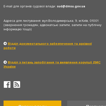
E-mail для органів судової влади:
sud
dmsu.gov.ua
Адреса для листування: вул.Володимирська, 9, м.Київ, 01001
(звернення громадян, адвокатські запити, запити на публічну
інформацію тощо)
Відділ документального забезпечення та архівної
роботи
Відділ з питань запобігання та виявлення корупції ДМС
України