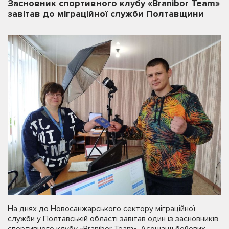
Засновник спортивного клубу «Branibor Team»
завітав до міграційної служби Полтавщини
На днях до Новосанжарського сектору міграційної
служби у Полтавській області завітав один із засновників
спортивного клубу «Branibor Team», Асоціації бойових