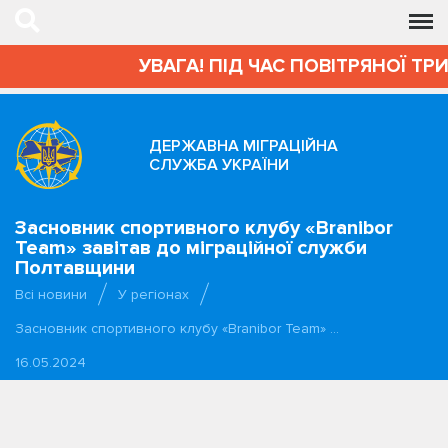
УВАГА! ПІД ЧАС ПОВІТРЯНОЇ ТР
ДЕРЖАВНА МІГРАЦІЙНА
СЛУЖБА УКРАЇНИ
Засновник спортивного клубу «Branibor
Team» завітав до міграційної служби
Полтавщини
Всі новини
У регіонах
Засновник спортивного клубу «Branibor Team» …
16.05.2024