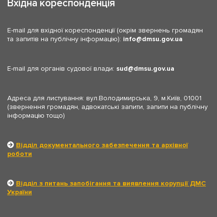
Вхідна кореспонденція
E-mail для вхідної кореспонденції (окрім звернень громадян
та запитів на публічну інформацію):
info
dmsu.gov.ua
E-mail для органів судової влади:
sud
dmsu.gov.ua
Адреса для листування: вул.Володимирська, 9, м.Київ, 01001
(звернення громадян, адвокатські запити, запити на публічну
інформацію тощо)
Відділ документального забезпечення та архівної
роботи
Відділ з питань запобігання та виявлення корупції ДМС
України