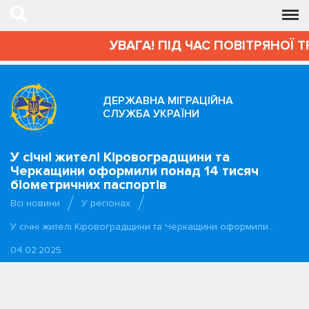
УВАГА! ПІД ЧАС ПОВІТРЯНОЇ 
ДЕРЖАВНА МІГРАЦІЙНА
СЛУЖБА УКРАЇНИ
У січні жителі Кіровоградщини та
Черкащини оформили понад 14 тисяч
біометричних паспортів
Всі новини
У регіонах
У січні жителі Кіровоградщини та Черкащини оформили…
04.02.2025