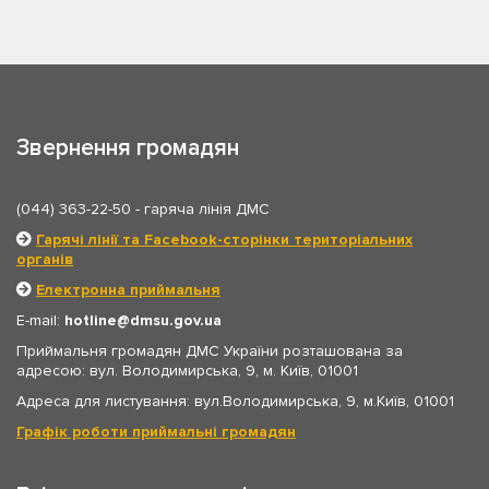
Звернення громадян
(044) 363-22-50
- гаряча лінія ДМС
Гарячі лінії та Facebook-сторінки територіальних
органів
Електронна приймальня
E-mail:
hotline
dmsu.gov.ua
Приймальня громадян ДМС України розташована за
адресою: вул. Володимирська, 9, м. Київ, 01001
Адреса для листування: вул.Володимирська, 9, м.Київ, 01001
Графік роботи приймальні громадян