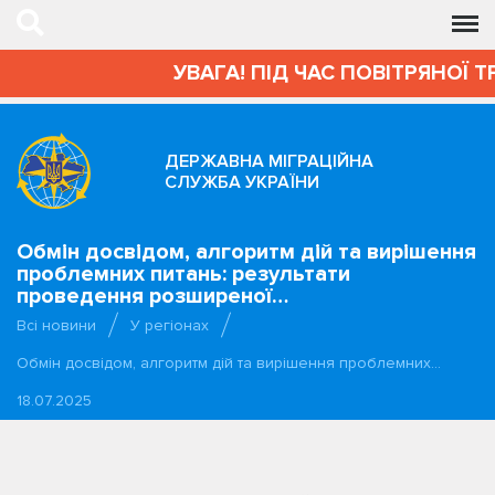
УВАГА! ПІД ЧАС ПОВІТРЯНОЇ Т
ДЕРЖАВНА МІГРАЦІЙНА
СЛУЖБА УКРАЇНИ
Обмін досвідом, алгоритм дій та вирішення
проблемних питань: результати
проведення розширеної…
Всі новини
У регіонах
Обмін досвідом, алгоритм дій та вирішення проблемних…
18.07.2025