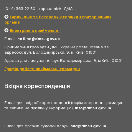
(044) 363-22-50
- гаряча лінія ДМС
Гарячі лінії та Facebook-сторінки територіальних
органів
Електронна приймальня
E-mail:
hotline
dmsu.gov.ua
Приймальня громадян ДМС України розташована за
адресою: вул. Володимирська, 9, м. Київ, 01001
Адреса для листування: вул.Володимирська, 9, м.Київ, 01001
Графік роботи приймальні громадян
Вхідна кореспонденція
E-mail для вхідної кореспонденції (окрім звернень громадян
та запитів на публічну інформацію):
info
dmsu.gov.ua
E-mail для органів судової влади:
sud
dmsu.gov.ua