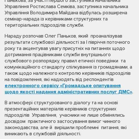
Панькова, за участі першого заступника начальника
Управління Ростислава Семківа, заступника начальника
Управління Володимира Майдана відбулась розширена
семінар-нарада із керівниками структурних та
територіальних підрозділів служби.
Нараду розпочав Олег Паньков, який проаналізував
результати службової діяльності за I півріччя поточного
року та акцентував увагу присутніх на питаннях щодо
дотримання працівниками служби внутрішнього
службового розпорядку, правил етичної поведінки та
комунікаційного стандарту спілкування із громадянами, а
також щодо належного контролю керівників підрозділів
на повідомлення, які надходять від респондентів
електронного сервісу «Громадське опитування
щодо якості надання адміністративних послуг ДМС»
.
В атмосфері структурованого діалогу та на основі
презентаційних матеріалів керівників структурних
підрозділів Управління, учасники не лише обмінялись
досвідом практичного застосування вимог чинного
законодавства, але й вирішили проблемні питання, які
виникають в службовій діяльності.