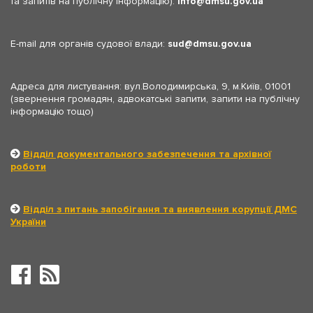
та запитів на публічну інформацію):
info
dmsu.gov.ua
E-mail для органів судової влади:
sud
dmsu.gov.ua
Адреса для листування: вул.Володимирська, 9, м.Київ, 01001
(звернення громадян, адвокатські запити, запити на публічну
інформацію тощо)
Відділ документального забезпечення та архівної
роботи
Відділ з питань запобігання та виявлення корупції ДМС
України