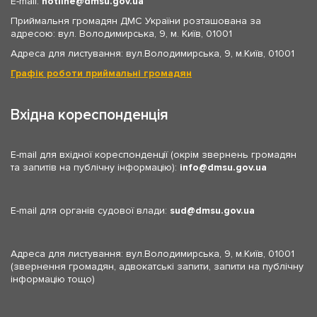
E-mail:
hotline
dmsu.gov.ua
Приймальня громадян ДМС України розташована за
адресою: вул. Володимирська, 9, м. Київ, 01001
Адреса для листування: вул.Володимирська, 9, м.Київ, 01001
Графік роботи приймальні громадян
Вхідна кореспонденція
E-mail для вхідної кореспонденції (окрім звернень громадян
та запитів на публічну інформацію):
info
dmsu.gov.ua
E-mail для органів судової влади:
sud
dmsu.gov.ua
Адреса для листування: вул.Володимирська, 9, м.Київ, 01001
(звернення громадян, адвокатські запити, запити на публічну
інформацію тощо)