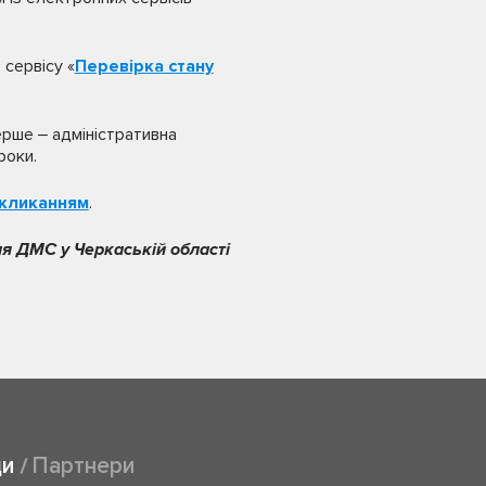
сервісу «
Перевірка стану
ерше ‒ адміністративна
роки.
кликанням
.
я ДМС у Черкаській області
ди
Партнери