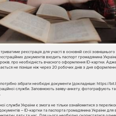
 триватиме реєстрація для участі в основній сесії зовнішньог
еєстраційних документів входить паспорт громадянина Україн
 років, про необхідність вчасного оформлення ID-картки. Адже
ється не пізніше ніж через 20 робочих днів з дня оформленн
трібно зібрати необхідні документи (докладніше: https://bit.
раційної служби. Заповнюють заяву-анкету, фотографують та 
.
йної служби України є змога не тільки ознайомитися з перелік
кументів ‒ ID-картки та паспорта громадянина України для ви
онкретну дату та час. Для цього необхідно скористатися одним