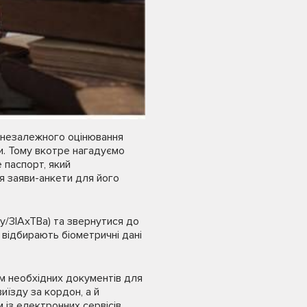
о незалежного оцінювання
и. Тому вкотре нагадуємо
 паспорт, який
я заяви-анкети для його
ly/3IAxTBa) та звернутися до
відбирають біометричні дані
ом необхідних документів для
їзду за кордон, а й
 із електронних сервісів