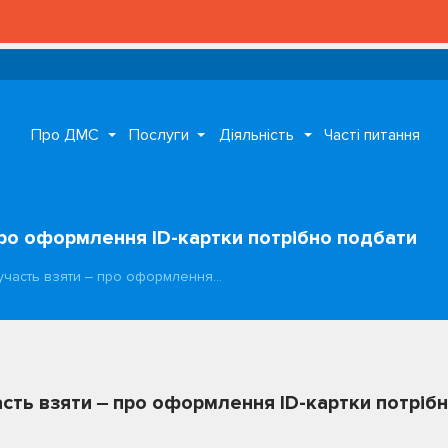
Про ДМС
Послуги
Діяльність
Часті питання
ро оформлення ID-картки потрібно подбати
часть взяти ‒ про оформлення…
ть взяти ‒ про оформлення ID-картки потріб