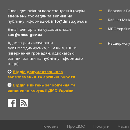
E-mail для вхідної кореспонденції (окрім
Верховна Ра
звернень громадян та запитів на
Кабінет Міні
публічну інформацію):
info
dmsu.gov.ua
МВС Україн
E-mail для органів судової влади:
sud
dmsu.gov.ua
Адреса для листування:
Нацдержслу
вул.Володимирська, 9, м.Київ, 01001
(звернення громадян, адвокатські
запити, запити на публічну інформацію
тощо)
Відділ документального
забезпечення та архівної роботи
Відділ з питань запобігання та
виявлення корупції ДМС України
Головна
Про ДМС
Послуги
Часті 