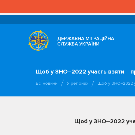
ДЕРЖАВНА МІГРАЦІЙНА
СЛУЖБА УКРАЇНИ
Щоб у ЗНО–2022 участь взяти ‒ п
Всі новини
У регіонах
Щоб у ЗНО–2022 у
Щоб у ЗНО–2022 учас