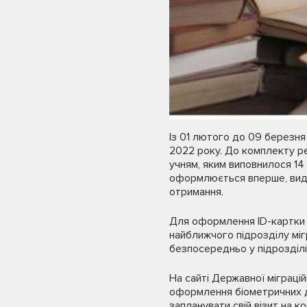
Із 01 лютого до 09 березня
2022 року. До комплекту р
учням, яким виповнилося 14
оформлюється вперше, вида
отримання.
Для оформлення ID-картки по
найближчого підрозділу міг
безпосередньо у підрозділі
На сайті Державної міграці
оформлення біометричних до
запланувати свій візит на к