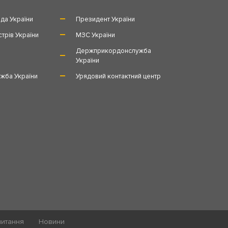
да України
Президент України
стрів України
МЗС України
и
Держприкордонслужба
України
жба України
Урядовий контактний центр
питання
Новини