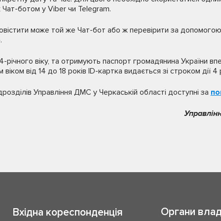
 Чат-ботом у Viber чи Telegram.
овістити може той же Чат-бот або ж перевірити за допомогою 
.
14-річного віку, та отримують паспорт громадянина України вп
віком від 14 до 18 років ID-картка видається зі строком дії 4 
дрозділів Управління ДМС у Черкаській області доступні за
по
Управлінн
Органи вла
Вхідна кореспонденція