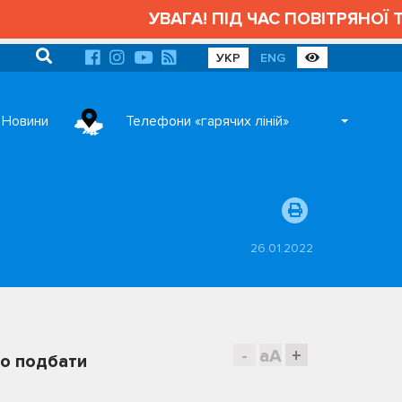
УВАГА! ПІД ЧАС ПОВІТРЯНОЇ ТР
УКР
ENG
Новини
Телефони «гарячих ліній»
26.01.2022
-
aA
+
но подбати