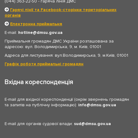
(044) 363-22-50
- гаряча лінія ДМС
Гарячі лінії та Facebook-сторінки територіальних
органів
Електронна приймальня
E-mail:
hotline
dmsu.gov.ua
Приймальня громадян ДМС України розташована за
адресою: вул. Володимирська, 9, м. Київ, 01001
Адреса для листування: вул.Володимирська, 9, м.Київ, 01001
Графік роботи приймальні громадян
Вхідна кореспонденція
E-mail для вхідної кореспонденції (окрім звернень громадян
та запитів на публічну інформацію):
info
dmsu.gov.ua
E-mail для органів судової влади:
sud
dmsu.gov.ua