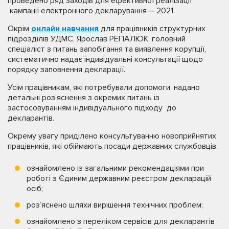
проведено ряд заходів для ефективної реалізації
кампанії електронного декларування – 2021.
Окрім
онлайн навчання
для працівників структурних
підрозділів УДМС, Ярослав РЕПАЛЮК, головний
спеціаліст з питань запобігання та виявлення корупції,
систематично надає індивідуальні консультації щодо
порядку заповнення декларації.
Усім працівникам, які потребували допомоги, надано
детальні роз’яснення з окремих питань із
застосовуванням індивідуального підходу до
декларантів.
Окрему увагу приділено консультуванню новоприйнятих
працівників, які обіймають посади державних службовців:
ознайомлено із загальними рекомендаціями при
роботі з Єдиним державним реєстром декларацій
осіб;
роз’яснено шляхи вирішення технічних проблем;
ознайомлено з переліком сервісів для декларантів