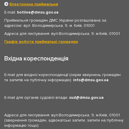
Електронна приймальня
E-mail:
hotline
dmsu.gov.ua
Приймальня громадян ДМС України розташована за
адресою: вул. Володимирська, 9, м. Київ, 01001
Адреса для листування: вул.Володимирська, 9, м.Київ, 01001
Графік роботи приймальні громадян
Вхідна кореспонденція
E-mail для вхідної кореспонденції (окрім звернень громадян
та запитів на публічну інформацію):
info
dmsu.gov.ua
E-mail для органів судової влади:
sud
dmsu.gov.ua
Адреса для листування: вул.Володимирська, 9, м.Київ, 01001
(звернення громадян, адвокатські запити, запити на публічну
інформацію тощо)