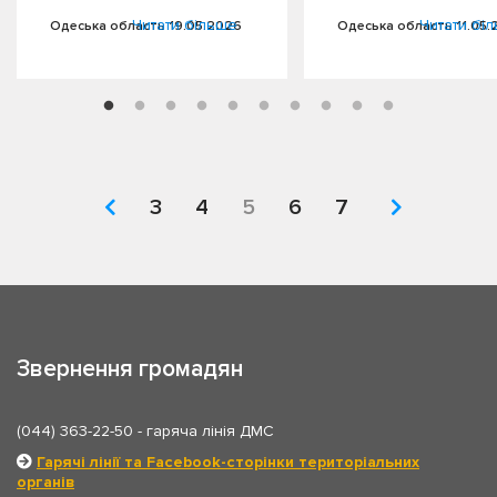
Читати більше
Читати бі
Одеська область 19.05.2026
Одеська область 11.05.
3
4
5
6
7
Звернення громадян
(044) 363-22-50
- гаряча лінія ДМС
Гарячі лінії та Facebook-сторінки територіальних
органів