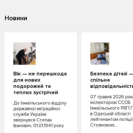
Новини
Вік — не перешкода
Безпека дітей 
для нових
спільна
подорожей та
відповідальніст
теплих зустрічей
07 травня 2026 рок
інспектором ССОБ
До Ізмаїльського відділу
Ізмаїльського РВП 
державної міграційної
в Одеській області
служби України
лейтенантом поліції
звернувся Степан
Стояновою…
Іванович, 01.01.1941 року
народження,…