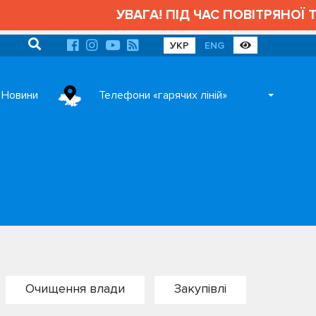
УВАГА! ПІД ЧАС ПОВІТРЯНОЇ ТР
УКР
ENG
Новини
Телефони «гарячих ліній»
Очищення влади
Закупівлі