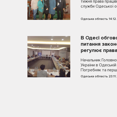
тижня права праців
служби Одеської о
Одеська область 14.12
В Одесі обгов
питання закон
регулює прав
Начальник Головно
України в Одеській
Погребняк та перш
начальника…
Одеська область 23.11