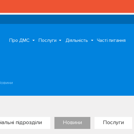
Про ДМС
Послуги
Діяльність
Часті питання
Новини
іальні підрозділи
Новини
Послуги