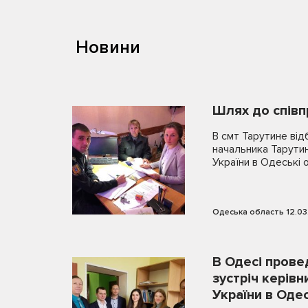
Новини
Шлях до співпр
В смт Тарутине від
начальника Тарути
України в Одеські 
Одеська область 12.03
В Одесі прове
зустріч керів
України в Оде