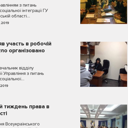
равлінням з питань
соціальної інтеграції ГУ
ській області…
.2019
яв участь в робочій
було організовано
начальник відділу
ії Управління з питань
 соціальної…
.2019
й тиждень права в
сті
ня Всеукраїнського