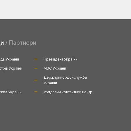
ди
Партнери
да України
Президент України
стрів України
МЗС України
и
Держприкордонслужба
України
жба України
Урядовий контактний центр