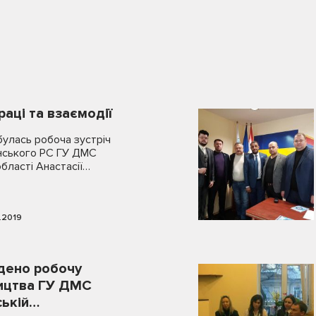
аці та взаємодії
булась робоча зустріч
нського РС ГУ ДМС
області Анастасії…
.2019
дено робочу
ництва ГУ ДМС
ській…