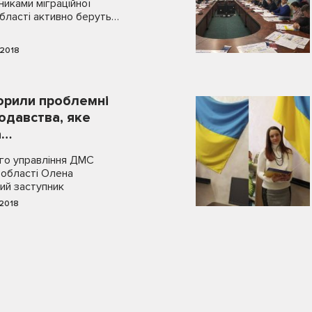
никами міграційної
бласті активно беруть…
.2018
орили проблемні
одавства, яке
а…
го управління ДМС
 області Олена
ий заступник
.2018