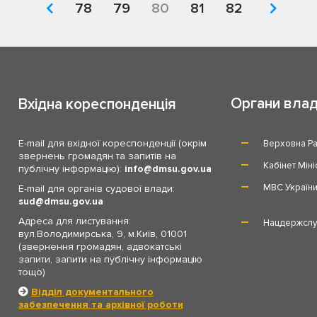
78
79
80
81
82
Органи вла
Вхідна кореспонденція
E-mail для вхідної кореспонденції (окрім
Верховна Ра
звернень громадян та запитів на
Кабінет Міні
публічну інформацію):
info
dmsu.gov.ua
МВС Україн
E-mail для органів судової влади:
sud
dmsu.gov.ua
Адреса для листування:
Нацдержслу
вул.Володимирська, 9, м.Київ, 01001
(звернення громадян, адвокатські
запити, запити на публічну інформацію
тощо)
Відділ документального
забезпечення та архівної роботи