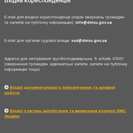
Вхідна кореспонденція
E-mail для вхідної кореспонденції (окрім звернень громадян
та запитів на публічну інформацію):
info
dmsu.gov.ua
E-mail для органів судової влади:
sud
dmsu.gov.ua
Адреса для листування: вул.Володимирська, 9, м.Київ, 01001
(звернення громадян, адвокатські запити, запити на публічну
інформацію тощо)
Відділ документального забезпечення та архівної
роботи
Відділ з питань запобігання та виявлення корупції ДМС
України