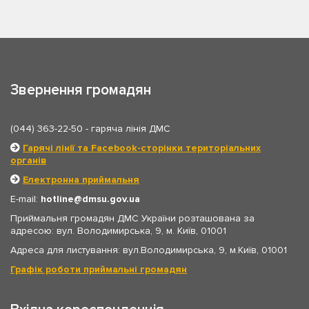
Звернення громадян
(044) 363-22-50
- гаряча лінія ДМС
Гарячі лінії та Facebook-сторінки територіальних
органів
Електронна приймальня
E-mail:
hotline
dmsu.gov.ua
Приймальня громадян ДМС України розташована за
адресою: вул. Володимирська, 9, м. Київ, 01001
Адреса для листування: вул.Володимирська, 9, м.Київ, 01001
Графік роботи приймальні громадян