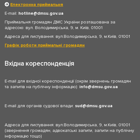
Електронна приймальня
E-mail:
hotline
dmsu.gov.ua
Приймальня громадян ДМС України розташована за
адресою: вул. Володимирська, 9, м. Київ, 01001
Адреса для листування: вул.Володимирська, 9, м.Київ, 01001
Графік роботи приймальні громадян
Вхідна кореспонденція
E-mail для вхідної кореспонденції (окрім звернень громадян
та запитів на публічну інформацію):
info
dmsu.gov.ua
E-mail для органів судової влади:
sud
dmsu.gov.ua
Адреса для листування: вул.Володимирська, 9, м.Київ, 01001
(звернення громадян, адвокатські запити, запити на публічну
інформацію тощо)