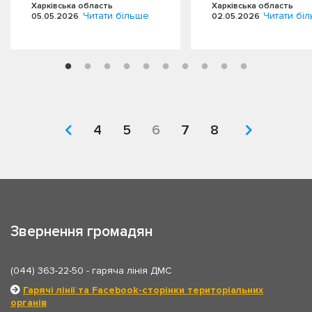
Харківська область
Харківська область
області. Графік…
такою…
Читати більше
Читати бі
05.05.2026
02.05.2026
4
5
6
7
8
Звернення громадян
(044) 363-22-50
- гаряча лінія ДМС
Гарячі лінії та Facebook-сторінки територіальних
органів