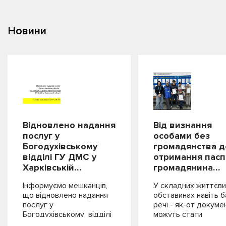
Новини
Відновлено надання
Від визнання
послуг у
особами без
Богодухівському
громадянства д
відділі ГУ ДМС у
отримання пасп
Харківській…
громадянина…
Інформуємо мешканців,
У складних життєви
що відновлено надання
обставинах навіть б
послуг у
речі - як-от докуме
Богодухівському відділі
можуть стати
ГУ ДМС у Харківській
недосяжними. Саме