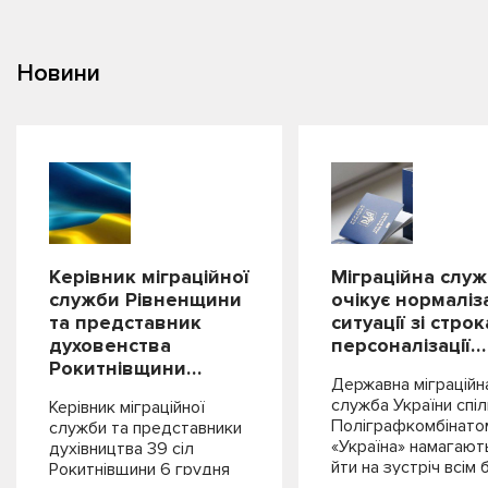
Новини
Керівник міграційної
Міграційна слу
служби Рівненщини
очікує нормаліза
та представник
ситуації зі стро
духовенства
персоналізації…
Рокитнівщини…
Державна міграційн
служба України спіл
Керівник міграційної
Поліграфкомбінато
служби та представники
«Україна» намагают
духівництва 39 сіл
йти на зустріч всім
Рокитнівщини 6 грудня