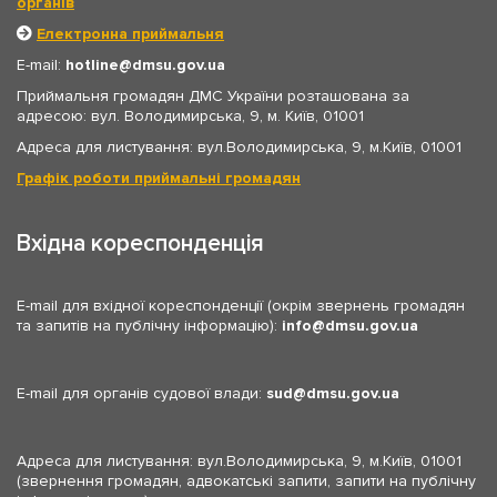
органів
Електронна приймальня
E-mail:
hotline
dmsu.gov.ua
Приймальня громадян ДМС України розташована за
адресою: вул. Володимирська, 9, м. Київ, 01001
Адреса для листування: вул.Володимирська, 9, м.Київ, 01001
Графік роботи приймальні громадян
Вхідна кореспонденція
E-mail для вхідної кореспонденції (окрім звернень громадян
та запитів на публічну інформацію):
info
dmsu.gov.ua
E-mail для органів судової влади:
sud
dmsu.gov.ua
Адреса для листування: вул.Володимирська, 9, м.Київ, 01001
(звернення громадян, адвокатські запити, запити на публічну