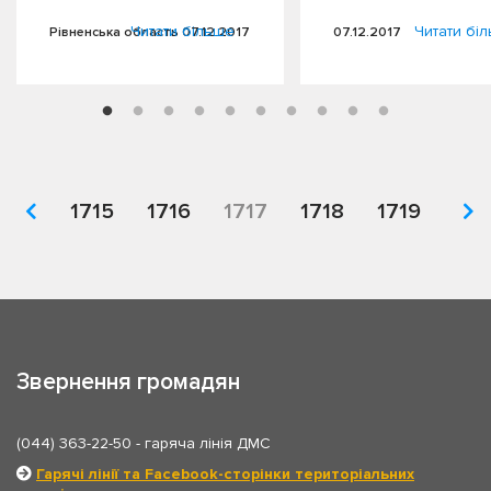
взяли участь у робочій…
Читати більше
Читати бі
Рівненська область 07.12.2017
07.12.2017
1715
1716
1717
1718
1719
Звернення громадян
(044) 363-22-50
- гаряча лінія ДМС
Гарячі лінії та Facebook-сторінки територіальних