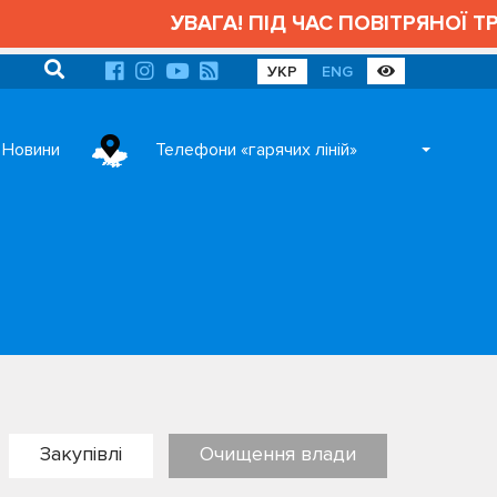
УВАГА! ПІД ЧАС ПОВІТРЯНОЇ ТРИВ
УКР
ENG
Новини
Телефони «гарячих ліній»
Закупівлі
Очищення влади