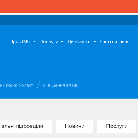
Про ДМС
Послуги
Діяльність
Часті питання
нківська області
Очищення влади
іальні підрозділи
Новини
Послуги