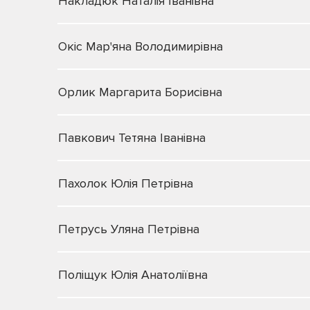
Накладюк Наталія Іванівна
Окіс Мар'яна Володимирівна
Орлик Маргарита Борисівна
Павкович Тетяна Іванівна
Пахолок Юлія Петрівна
Петрусь Уляна Петрівна
Поліщук Юлія Анатоліївна