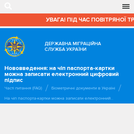
УВАГА! ПІД ЧАС ПОВІТРЯНОЇ Т
ДЕРЖАВНА МІГРАЦІЙНА
СЛУЖБА УКРАЇНИ
Нововведення: на чіп паспорта-картки
можна записати електронний цифровий
підпис
Часті питання (FAQ)
Біометричні документи в Україні
На чіп паспорта-картки можна записати електронний…