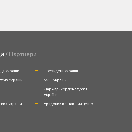
ди
Партнери
да України
Президент України
стрів України
МЗС України
и
Держприкордонслужба
України
жба України
Урядовий контактний центр