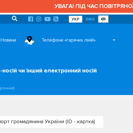
УВАГА! ПІД ЧАС ПОВІТРЯНО
УКР
ENG
Новини
Телефони «гарячих ліній»
носій чи інший електронний носій
тронний…
орт громадянина України (ID - картка)