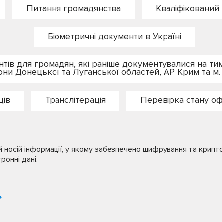
Питання громадянства
Кваліфікований 
Біометричні документи в Україні
ів для громадян, які раніше документувалися на тим
они Донецької та Луганської областей, АР Крим та м.
ців
Транслітерація
Перевірка стану о
й носій інформації, у якому забезпечено шифрування та крипт
ронні дані.