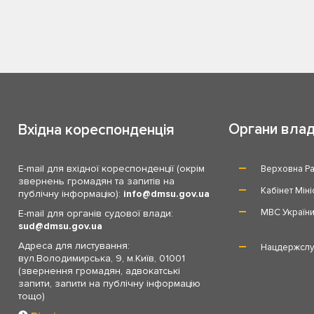
Органи вла
Вхідна кореспонденція
E-mail для вхідної кореспонденції (окрім
Верховна Ра
звернень громадян та запитів на
Кабінет Міні
публічну інформацію):
info
dmsu.gov.ua
МВС Україн
E-mail для органів судової влади:
sud
dmsu.gov.ua
Адреса для листування:
Нацдержслу
вул.Володимирська, 9, м.Київ, 01001
(звернення громадян, адвокатські
запити, запити на публічну інформацію
тощо)