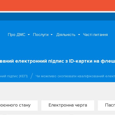
Про ДМС
Послуги
Діяльність
Часті питання
аний електронний підпис з ІD-картки на флеш-
ний підпис (КЕП)
Чи можливо скопіювати кваліфікований елек
 воєнного стану
Електронна черга
Пасп