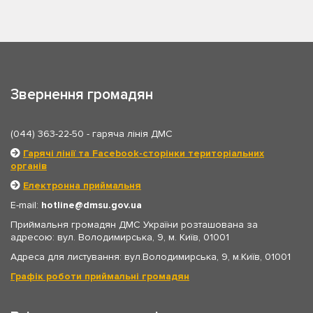
Звернення громадян
(044) 363-22-50
- гаряча лінія ДМС
Гарячі лінії та Facebook-сторінки територіальних
органів
Електронна приймальня
E-mail:
hotline
dmsu.gov.ua
Приймальня громадян ДМС України розташована за
адресою: вул. Володимирська, 9, м. Київ, 01001
Адреса для листування: вул.Володимирська, 9, м.Київ, 01001
Графік роботи приймальні громадян