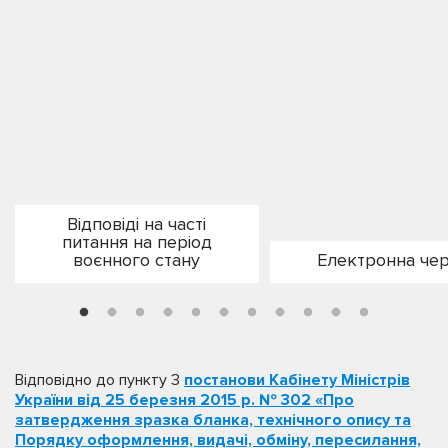
Відповіді на часті
питання на період
воєнного стану
Електронна чер
Відповідно до пункту 3
постанови Кабінету Міністрів
України від 25 березня 2015 р. № 302 «Про
затвердження зразка бланка, технічного опису та
Порядку оформлення, видачі, обміну, пересилання,