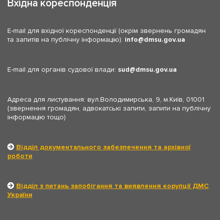
Вхідна кореспонденція
E-mail для вхідної кореспонденції (окрім звернень громадян
та запитів на публічну інформацію):
info
dmsu.gov.ua
E-mail для органів судової влади:
sud
dmsu.gov.ua
Адреса для листування: вул.Володимирська, 9, м.Київ, 01001
(звернення громадян, адвокатські запити, запити на публічну
інформацію тощо)
Відділ документального забезпечення та архівної
роботи
Відділ з питань запобігання та виявлення корупції ДМС
України