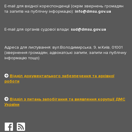
E-mail для вхідної кореспонденції (окрім звернень громадян
та запитів на публічну інформацію):
info
dmsu.gov.ua
E-mail для органів судової влади:
sud
dmsu.gov.ua
Адреса для листування: вул.Володимирська, 9, м.Київ, 01001
(звернення громадян, адвокатські запити, запити на публічну
інформацію тощо)
Відділ документального забезпечення та архівної
роботи
Відділ з питань запобігання та виявлення корупції ДМС
України